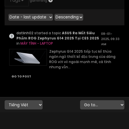
Tags
gamming
datlinh02
started a topic
ASUS Ra Mắt Siêu
08-01-
Phẩm ROG Zephyrus G14 2025 Tại CES 2025
2025, 09:33
in
MÁY TÍNH - LAPTOP
AM
Zephyrus G14 2025 tiếp tục kế thừa
ngôn ngữ thiết kế đặc trưng của dòng
ROG với vẻ ngoài mạnh mẽ, cá tính
nhưng vẫn...
GO TO POST