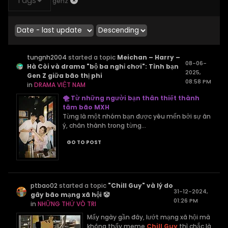
Tags
genz
tungnh2004
started a topic
Meichan – Harry –
08-06-
Hà Còi và drama "bộ ba nghỉ chơi": Tình bạn
2025,
Gen Z giữa bão thị phi
08:58 PM
in
DRAMA VIỆT NAM
🌪 Từ những người bạn thân thiết thành
tâm bão MXH
Từng là một nhóm bạn được yêu mến bởi sự ăn
ý, chân thành trong từng...
GO TO POST
ptbao02
started a topic
"Chill Guy" và lý do
31-12-2024,
gây bão mạng xã hội 🤡
01:26 PM
in
NHỮNG THỨ VÔ TRI
Mấy ngày gần đây, lướt mạng xã hội mà
không thấy meme
Chill Guy
thì chắc là