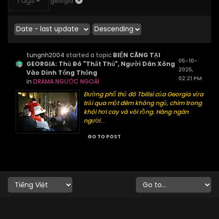
Tags
georgia
tungnh2004
started a topic
BIẾN CĂNG TẠI
05-10-
GEORGIA: Thủ Đô "Thất Thủ", Người Dân Xông
2025,
Vào Dinh Tổng Thống
02:21 PM
in
DRAMA NGƯỚC NGOÀI
Đường phố thủ đô Tbilisi của Georgia vừa
trải qua một đêm không ngủ, chìm trong
khói hơi cay và vòi rồng. Hàng ngàn
người
...
GO TO POST