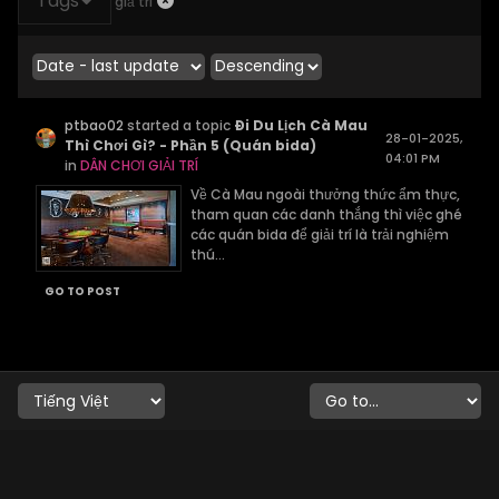
Tags
giả trí
ptbao02
started a topic
Đi Du Lịch Cà Mau
28-01-2025,
Thì Chơi Gì? - Phần 5 (Quán bida)
04:01 PM
in
DÂN CHƠI GIẢI TRÍ
Về Cà Mau ngoài thưởng thức ẩm thực,
tham quan các danh thắng thì việc ghé
các quán bida để giải trí là trải nghiệm
thú...
GO TO POST