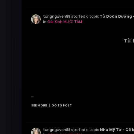
tungnguyen88
started a topic
Từ Doãn Dương -
in
Gái Xinh MƯỜI TÁM
Từ 
...
SEE MORE
|
GO TO POST
tungnguyen88
started a topic
Nhu Mỹ Tử - Cô b