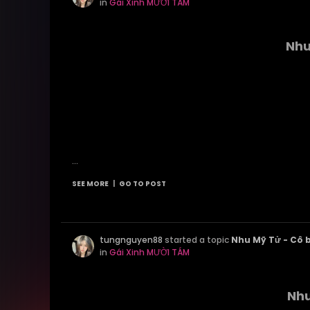
in
Gái Xinh MƯỜI TÁM
Nhu
...
SEE MORE
|
GO TO POST
tungnguyen88
started a topic
Nhu Mỹ Tử - Cô b
in
Gái Xinh MƯỜI TÁM
Nhu