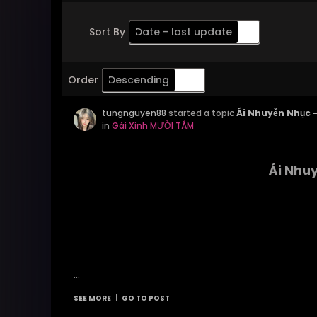
Sort By
Date - last update
Order
Descending
tungnguyen88
started a topic
Ái Nhuyễn Nhục -
in
Gái Xinh MƯỜI TÁM
Ái Nhuy
...
SEE MORE
|
GO TO POST