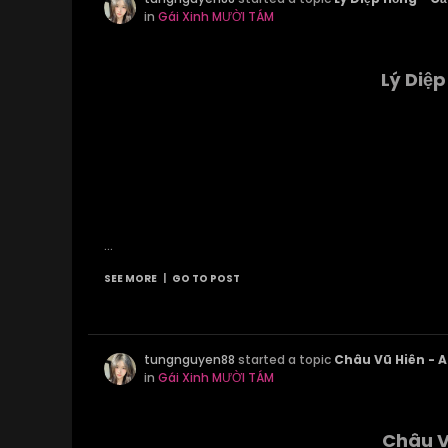
in
Gái Xinh MƯỜI TÁM
Lý Diệ
...
SEE MORE
|
GO TO POST
tungnguyen88
started a topic
Châu Vũ Hiên - 
in
Gái Xinh MƯỜI TÁM
Châu V