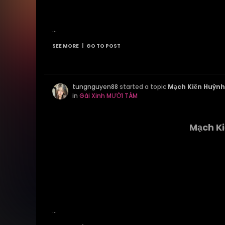
...
SEE MORE
|
GO TO POST
tungnguyen88
started a topic
Mạch Kiến Huỳnh
in
Gái Xinh MƯỜI TÁM
Mạch Ki
...