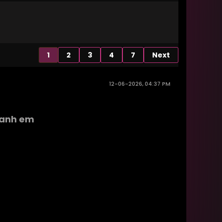
1
2
3
4
7
Next
12-06-2026, 04:37 PM
 xanh em