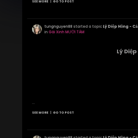
SEE MORE
|
GO TO POST
tungnguyen88
started a topic
Lý Diệp Hồng - C
in
Gái Xinh MƯỜI TÁM
Lý Diệ
...
SEE MORE
|
GO TO POST
tungnguyen88
started a topic
Lý Diệp Hồng - C