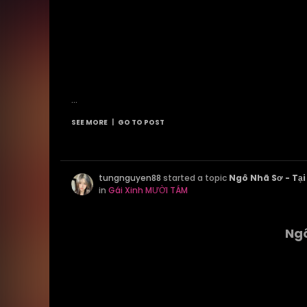
...
SEE MORE
|
GO TO POST
tungnguyen88
started a topic
Ngô Nhã Sơ - Tại
in
Gái Xinh MƯỜI TÁM
Ngô