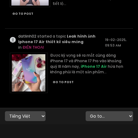
tiết lộ...
GO TO POST
datlinh02
started a topic
Leak hình ảnh
19-02-2025,
Iphone 17 Air thiết kế siêu mỏng
09:53 AM
in
ĐIỆN THOẠI
Được kỳ vọng sẽ ra mắt cùng dòng
iPhone 17 và iPhone 17 Pro vào khoảng
quý III năm nay,
iPhone 17 Air
hứa hẹn
không phải là một sản phẩm...
GO TO POST