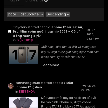
Tags
iphone 17 air
Tidychan
started a topic
iPhone 17 series: Air,
29-07-
Pro, Slim soán ngôi flagship 2025 – Có gì
2025,
đáng mong đợi?
04:54 PM
in
ĐIỆN THOẠI
Mỗi năm, mùa thu lại đến và mang theo
một sự kiện được giới công nghệ toàn cầu
...
mong chờ: sự ra mắt của thế hệ
GO TO POST
comchaogichua
started a topic
3 Mẫu
11-03-2025,
iphone 17 lộ diện
10:01 PM
in
ĐIỆN THOẠI
Một video mới đây đã hé lộ chi tiết về
ba mô hình iPhone 17, được cho là
iPhone 17, 17 Pro Max và 17 Air, qua đó