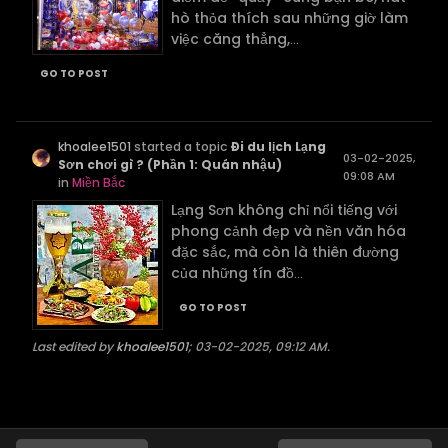
hò thỏa thích sau những giờ làm
việc căng thẳng,
...
GO TO POST
khoalee1501
started a topic
Đi du lịch Lạng
03-02-2025,
Sơn chơi gì ? (Phần 1: Quán nhậu)
09:08 AM
in
Miền Bắc
Lạng Sơn không chỉ nổi tiếng với
phong cảnh đẹp và nền văn hóa
đặc sắc, mà còn là thiên đường
của những tín đồ
...
GO TO POST
Last edited by
khoalee1501
;
03-02-2025, 09:12 AM
.