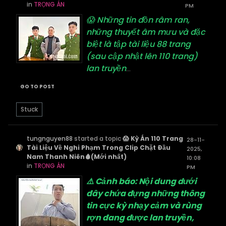
in
TRỌNG ÁN
PM
😱 Những tin đồn râm ran,
những thuyết âm mưu và đặc
biệt là tập tài liệu 88 trang
(sau cập nhật lên 110 trang)
lan truyền
...
GO TO POST
Stuck
tungnguyen88
started a topic
😱 Kỳ Án 110 Trang
28-11-
Tài Liệu Về Nghi Phạm Trong Clip Chặt Đầu
2025,
Nam Thanh Niên🩸(Mới nhất)
10:08
in
TRỌNG ÁN
PM
⚠️ Cảnh báo: Nội dung dưới
đây chứa đựng những thông
tin cực kỳ nhạy cảm và rùng
rợn đang được lan truyền,