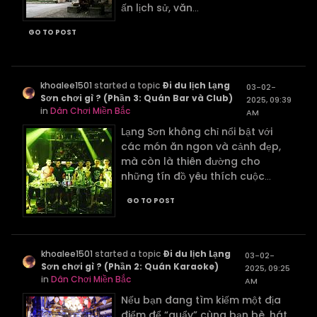
ấn lịch sử, văn
...
GO TO POST
khoalee1501
started a topic
Đi du lịch Lạng
03-02-
Sơn chơi gì ? (Phần 3: Quán Bar và Club)
2025, 09:39
in
Dân Chơi Miền Bắc
AM
Lạng Sơn không chỉ nổi bật với
các món ăn ngon và cảnh đẹp,
mà còn là thiên đường cho
những tín đồ yêu thích cuộc
...
GO TO POST
khoalee1501
started a topic
Đi du lịch Lạng
03-02-
Sơn chơi gì ? (Phần 2: Quán Karaoke)
2025, 09:25
in
Dân Chơi Miền Bắc
AM
Nếu bạn đang tìm kiếm một địa
điểm để “quẩy” cùng bạn bè, hát