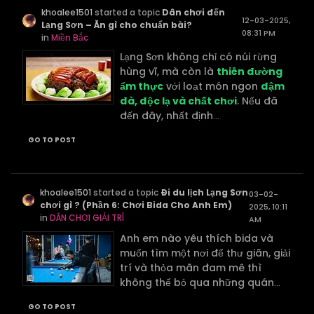
khoalee1501
started a topic
Dân chơi đến
12-03-2025,
Lạng Sơn – Ăn gì cho chuẩn bài?
08:31 PM
in
Miền Bắc
Lạng Sơn không chỉ có núi rừng
hùng vĩ, mà còn là
thiên đường
ẩm thực
với loạt món ngon
đậm
đà, độc lạ và chất chơi
. Nếu đã
đến đây, nhất định
...
GO TO POST
khoalee1501
started a topic
Đi du lịch Lạng Sơn
03-02-
chơi gì ? (Phần 6: Chơi Bida Cho Anh Em)
2025, 10:11
in
DÂN CHƠI GIẢI TRÍ
AM
Anh em nào yêu thích bida và
muốn tìm một nơi để thư giãn, giải
trí và thỏa mãn đam mê thì
không thể bỏ qua những quán
...
GO TO POST