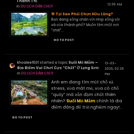
Thành Thị
12:05 AM
in
DU LỊCH DÂN CHƠI
🎯 Tại Sao Phải Chọn Hữu Lũng?
Bạn đang sống chán với nhịp sống vội
vã của thành phố? Muốn tìm một nơi
"chill"...
GO TO POST
khoalee1501
started a topic
Suối Mỏ Mắm –
13-03-
Địa Điểm Vui Chơi Cực “Chất” Ở Lạng Sơn
2025, 02:26
in
DU LỊCH DÂN CHƠI
PM
Anh em đang tìm một chỗ xả
stress, vừa mát mẻ, vừa có chỗ
“quẩy” mà vẫn đậm chất thiên
nhiên?
Suối Mỏ Mắm
chính là địa
điểm đáng để trải nghiệm ngay!
...
GO TO POST