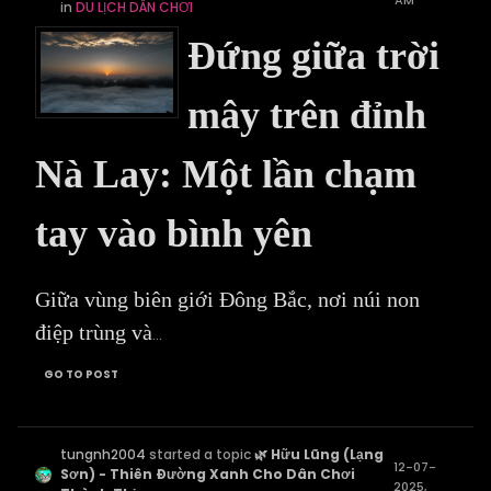
AM
in
DU LỊCH DÂN CHƠI
Đứng giữa trời
mây trên đỉnh
Nà Lay: Một lần chạm
tay vào bình yên
Giữa vùng biên giới Đông Bắc, nơi núi non
điệp trùng và
...
GO TO POST
tungnh2004
started a topic
🌿 Hữu Lũng (Lạng
12-07-
Sơn) - Thiên Đường Xanh Cho Dân Chơi
2025,