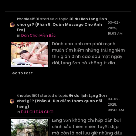
khoalee1501
started a topic
Đi du lịch Lạng Sơn
03-02-
chơi gì ? (Phần 5: Quán Massage Cho Anh
2025,
Em)
10:03 AM
in
Dân Chơi Miền Bắc
Dành cho anh em phái mạnh
muốn tìm kiếm những trải nghiệm
thư giãn đỉnh cao sau một ngày
dài, Lạng Sơn có không ít địa
...
GO TO POST
khoalee1501
started a topic
Đi du lịch Lạng Sơn
03-02-
chơi gì ? (Phần 4: Địa điểm tham quan nổi
2025,
tiếng)
09:48 AM
in
DU LỊCH DÂN CHƠI
Lạng Sơn không chỉ hấp dẫn bởi
cảnh sắc thiên nhiên tuyệt đẹp
mà còn là nơi lưu giữ những dấu