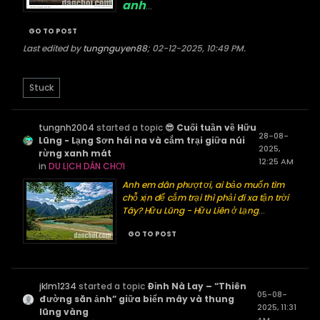
anh
...
GO TO POST
Last edited by
tungnguyen88
;
02-12-2025, 10:49 PM
.
Stuck
tungnh2004
started a topic
😎 Cuối tuần về Hữu
28-08-
Lũng - Lạng Sơn hái na và cắm trại giữa núi
2025,
rừng xanh mát
12:25 AM
in
DU LỊCH DÂN CHƠI
Anh em dân phượt ơi, ai bảo muốn tìm
chỗ xịn để cắm trại thì phải đi xa tận trời
Tây? Hữu Lũng - Hữu Liên ở Lạng
...
GO TO POST
jklm1234
started a topic
Đỉnh Nà Lay – “Thiên
05-08-
đường săn ảnh” giữa biển mây và thung
2025, 11:31
lũng vàng