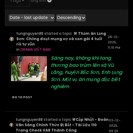
Tags
lạng sơn
tungnguyen88
started a topic
🚨 Thảm án Lạng
28-12-
Sơn: Chồng đoạt mạng vợ và con gái 4 tuổi
2025,
rồi tự vẫn
11:10 PM
in
DRAMA VIỆT NAM
Sáng nay, không khí tang
thương bao trùm lên xã Vũ
Lăng, huyện Bắc Sơn, tỉnh Lạng
Sơn. Một vụ án mạng đặc biệt
nghiêm
...
GO TO POST
tungnguyen88
started a topic
🚨Cập Nhật - Đoàn
03-12-
Văn Sáng Chính Thức Bị Bắt - Tài Liệu 110
2025,
Trang Check VAR Thành Công
09:29