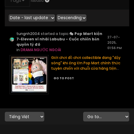
Tags
labubu
tungnh2004
started a topic
🎭 Pop Mart kiện
27-07-
7-Eleven vì nhái Labubu - Cuộc chiến bản
2025,
quyền tỷ đô
01:56 PM
in
DRAMA NGƯỚC NGOÀI
Giới chơi đồ chơi collectible đang "dậy
sóng" khi ông lớn Pop Mart chính thức
tuyên chiến với chuỗi cửa hàng tiện
...
GO TO POST