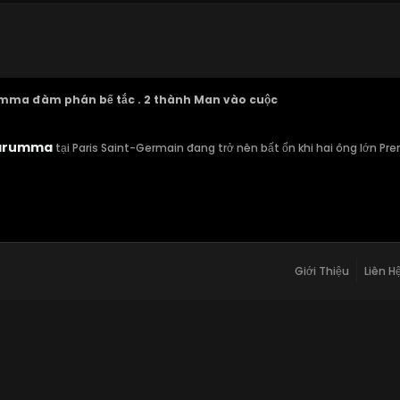
mma đàm phán bế tắc . 2 thành Man vào cuộc
narumma
tại Paris Saint-Germain đang trở nên bất ổn khi hai ông lớn P
Giới Thiệu
Liên H