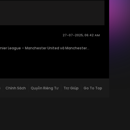
27-07-2025, 06:42 AM
remier League – Manchester United và Manchester...
ệ
Chính Sách
Quyền Riêng Tư
Trợ Giúp
Go To Top