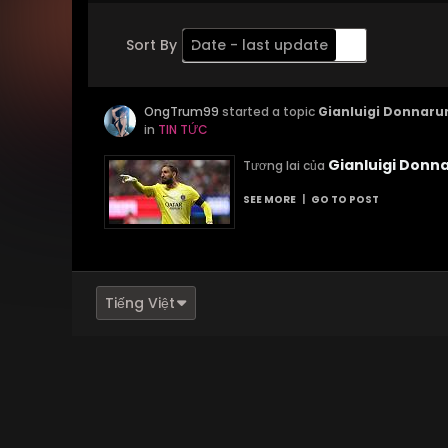
Sort By
Date - last update
Order
OngTrum99
Descending
started a topic
Gianluigi Donnaru
in
TIN TỨC
Gianluigi Don
Tương lai của
SEE MORE
|
GO TO POST
Tiếng Việt