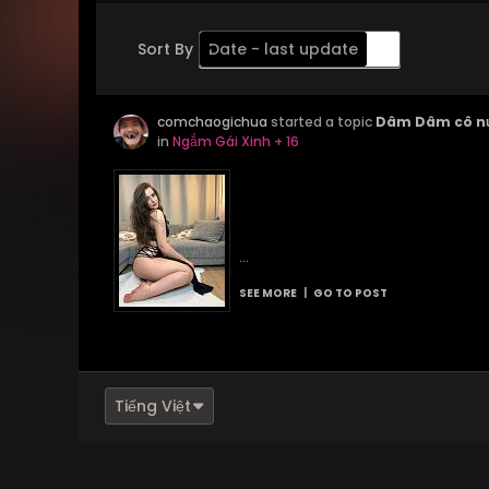
Sort By
Date - last update
Order
comchaogichua
Descending
started a topic
Dâm Dâm cô n
in
Ngắm Gái Xinh + 16
...
SEE MORE
|
GO TO POST
Tiếng Việt