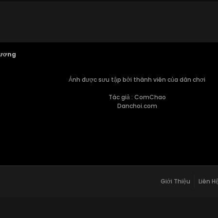
ương
Ảnh được sưu tập bởi thành viên của dân chơi
Tác giả : ComChao
Danchoi.com
Giới Thiệu
Liên H