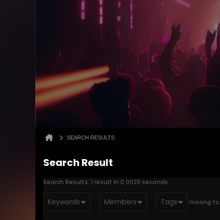
SEARCH RESULTS
Search Result
Search Results:
1 result in 0.0028 seconds.
Keywords
Members
Tags
moong to