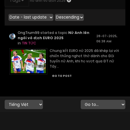
Tags
nữ anh vô địch 2025
OngTrum99
started a topic
Nữ Anh lên
28-07-2025,
ngôi vô địch EURO 2025
06:38 AM
in
TIN TỨC
Chung kết EURO nữ 2025 đã khép lại với
chiến thắng nghẹt thở dành cho Đội
tuyển nữ Anh, khi họ vượt qua ĐT nữ
Tây...
GO TO POST