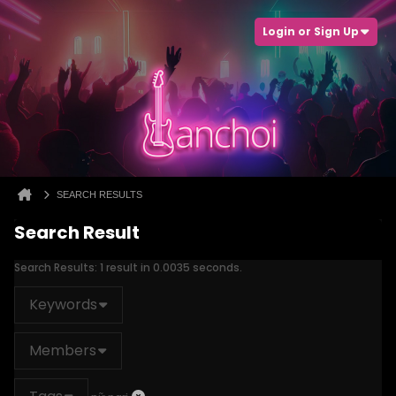
Login or Sign Up
SEARCH RESULTS
Search Result
Search Results:
1 result in 0.0035 seconds.
Keywords
Members