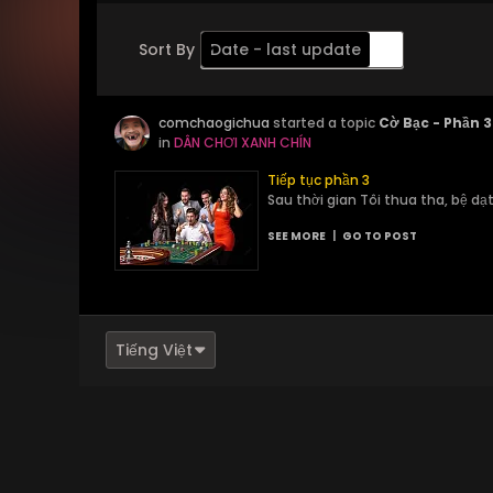
Sort By
Date - last update
Order
comchaogichua
Descending
started a topic
Cờ Bạc - Phần 3
in
DÂN CHƠI XANH CHÍN
Tiếp tục phần 3
Sau thời gian Tôi thua tha, bệ dạt,
SEE MORE
|
GO TO POST
Tiếng Việt