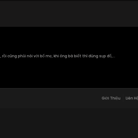
 rồi cũng phải nói với bố mẹ, khi ông bà biết thì đúng sụp đổ,...
Giới Thiệu
Liên H