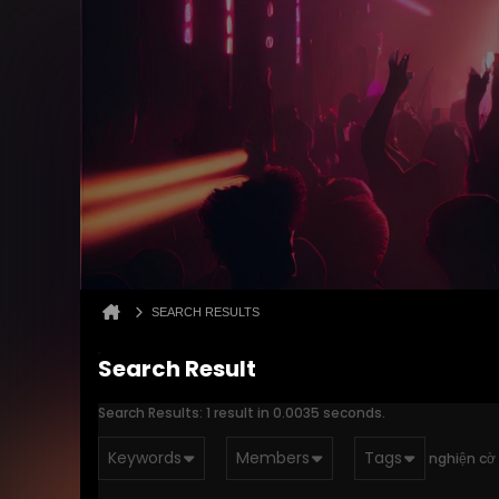
SEARCH RESULTS
Search Result
Search Results:
1 result in 0.0035 seconds.
Keywords
Members
Tags
nghiện cờ