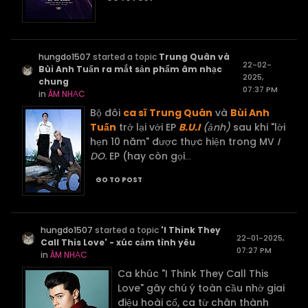
hungdo1507
started a topic
Trung Quân và
22-02-
Bùi Anh Tuấn ra mắt sản phẩm âm nhạc
2025,
chung
07:37 PM
in
ÂM NHẠC
Bộ đôi
ca sĩ Trung Quân
và
Bùi Anh
Tuấn
trở lại với EP
B.U.I
(ảnh)
sau khi "lời
hẹn 10 năm" được thực hiện trong MV
I
DO
. EP (hay còn gọi
...
GO TO POST
hungdo1507
started a topic
'I Think They
22-01-2025,
Call This Love' - xúc cảm tình yêu
07:27 PM
in
ÂM NHẠC
Ca khúc "I Think They Call This
Love" gây chú ý toàn cầu nhờ giai
điệu hoài cổ, ca từ chân thành