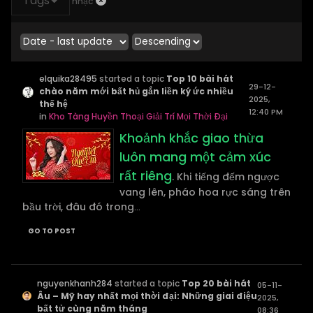
Tags
nhạc
elquika28495
started a topic
Top 10 bài hát
29-12-
chào năm mới bất hủ gắn liền ký ức nhiều
2025,
thế hệ
12:40 PM
in
Kho Tàng Huyền Thoại Giải Trí Mọi Thời Đại
Khoảnh khắc giao thừa
luôn mang một cảm xúc
rất riêng
. Khi tiếng đếm ngược
vang lên, pháo hoa rực sáng trên
bầu trời, đâu đó trong
...
GO TO POST
nguyenkhanh284
started a topic
Top 20 bài hát
05-11-
Âu – Mỹ hay nhất mọi thời đại: Những giai điệu
2025,
bất tử cùng năm tháng
08:36