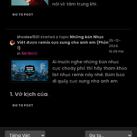
nói về tâm trạng khi
...
GO TO POST
khoalee1501
started a topic
Những bản Nhạc
25-12-
Viêt được remix cực xung cho anh em (Phần
2024,
1)
10:09 PM
in
ÂM NHẠC
Ai muốn nghe những bản nhạc
cực choáy phố thì hãy tham khảo
list nhạc remix này nhé. Đảm bảo
đi quẩy cực xung nha anh em
1. Vở kịch của
...
GO TO POST