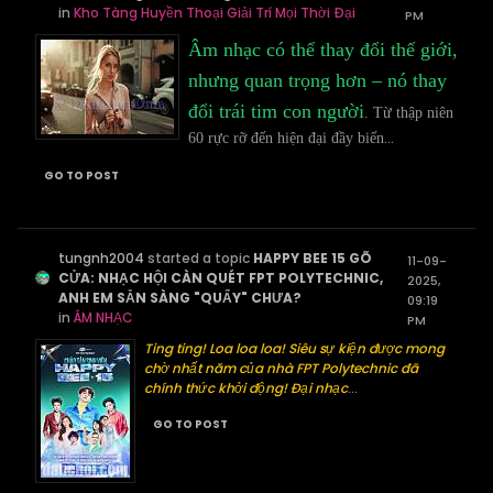
in
Kho Tàng Huyền Thoại Giải Trí Mọi Thời Đại
PM
Âm nhạc có thể thay đổi thế giới,
nhưng quan trọng hơn – nó thay
đổi trái tim con người
. Từ thập niên
...
60 rực rỡ đến hiện đại đầy biến
GO TO POST
tungnh2004
started a topic
HAPPY BEE 15 GÕ
11-09-
CỬA: NHẠC HỘI CÀN QUÉT FPT POLYTECHNIC,
2025,
ANH EM SẴN SÀNG "QUẨY" CHƯA?
09:19
in
ÂM NHẠC
PM
Ting ting! Loa loa loa! Siêu sự kiện được mong
chờ nhất năm của nhà FPT Polytechnic đã
chính thức khởi động! Đại nhạc
...
GO TO POST