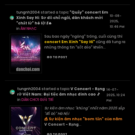
tungnh2004
started a topic
"Quẩy" concert Em
10-08-
Xinh Say Hi: Sơ đồ chỗ ngồi, dàn khách mời
2025,
"chất lừ" hé lộ! 💃🔥
10:46 PM
in
ÂM NHẠC
Sau bao ngày "ngóng" trông, cuối cùng thì
concert Em Xinh "Say Hi"
cũng đã tung ra
những thông tin "sốt dẻo" khiến...
GO TO POST
tungnh2004
started a topic
V Concert - Rạng
14-07-
rỡ Việt Nam: Đại tiệc âm nhạc đỉnh cao 🎵
2025, 10:24
in
DÂN CHƠI GIẢI TRÍ
PM
Sự kiện âm nhạc "khủng" nhất năm 2025 sắp
"đổ bộ" Hà Nội
🎪 Sự kiện âm nhạc "bom tấn" của năm
V Concert - Rạng
...
GO TO POST