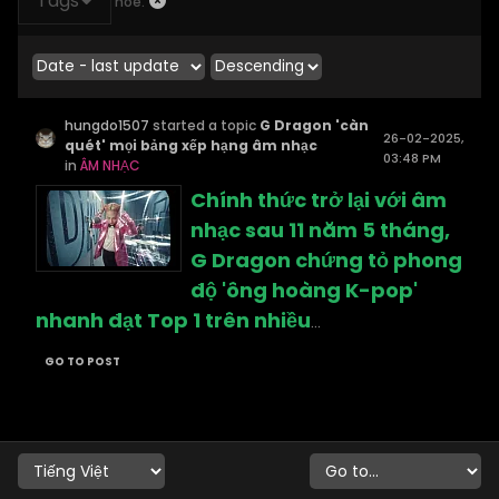
Tags
noe.
hungdo1507
started a topic
G Dragon 'càn
26-02-2025,
quét' mọi bảng xếp hạng âm nhạc
03:48 PM
in
ÂM NHẠC
Chính thức trở lại với âm
nhạc sau 11 năm 5 tháng,
G Dragon chứng tỏ phong
độ 'ông hoàng K-pop'
nhanh đạt Top 1 trên nhiều
...
GO TO POST