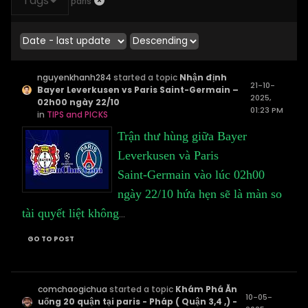
Tags
paris
nguyenkhanh284
started a topic
Nhận định
21-10-
Bayer Leverkusen vs Paris Saint-Germain –
2025,
02h00 ngày 22/10
01:23 PM
in
TIPS and PICKS
Trận thư hùng giữa Bayer
Leverkusen và Paris
Saint‑Germain vào lúc 02h00
ngày 22/10 hứa hẹn sẽ là màn so
tài quyết liệt không
...
GO TO POST
comchaogichua
started a topic
Khám Phá Ăn
10-05-
uống 20 quận tại paris - Pháp ( Quận 3,4 ,) -