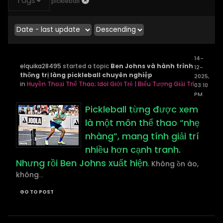
Tags
pickleball
14-
elquika28495
started a topic
Ben Johns và hành trình
12-
thống trị làng pickleball chuyên nghiệp
2025,
in
Huyền Thoại Thể Thao; Idol Giới Trẻ | Biểu Tượng Giải Trí
03:10
PM
Pickleball từng được xem
là một môn thể thao “nhẹ
nhàng”, mang tính giải trí
nhiều hơn cạnh tranh.
Nhưng rồi Ben Johns xuất hiện
. Không ồn ào,
không
...
GO TO POST