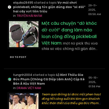
elquika28495
started a topic
Vợ mải chơi
29-11-
pickleball, chồng tức giận dùng dao “xẻ đôi”
2025,
hai cây vợt tiền triệu
09:56 AM
in
TRUYỆN HÀI NHẢM
Một câu chuyện “dở khóc
dở cười” đang làm náo
loạn cộng đồng pickleball
Việt Nam
: một nữ pick thủ vừa
chia sẻ việc chồng nổi giận đến
...
GO TO POST
tungnh2004
started a topic
Lộ Hint Thiếu Gia
05-10-
Đức Phạm (Chồng Cũ Diệp Lâm Anh) Cặp Kè
2025,
Bên Á Hậu Việt Nam
01:56 PM
in
DRAMA VIỆT NAM
Team qua đường lại được một phen hoạt
động hết công suất khi tóm gọn khoảnh
khắc thân thiết của thiếu gia Đức Phạm
...