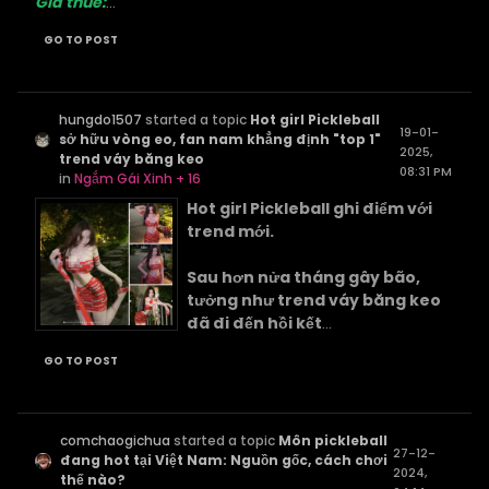
Giá thuê:
...
GO TO POST
hungdo1507
started a topic
Hot girl Pickleball
19-01-
sở hữu vòng eo, fan nam khẳng định "top 1"
2025,
trend váy băng keo
08:31 PM
in
Ngắm Gái Xinh + 16
Hot girl Pickleball ghi điểm với
trend mới.
Sau hơn nửa tháng gây bão,
tưởng như trend váy băng keo
đã đi đến hồi kết
...
GO TO POST
comchaogichua
started a topic
Môn pickleball
27-12-
đang hot tại Việt Nam: Nguồn gốc, cách chơi
2024,
thế nào?