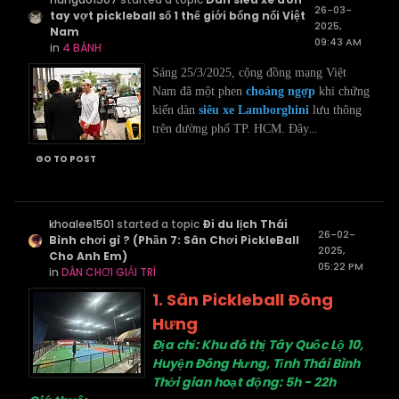
26-03-
tay vợt pickleball số 1 thế giới bổng nổi Việt
2025,
Nam
09:43 AM
in
4 BÁNH
Sáng 25/3/2025, cộng đồng mạng Việt
Nam đã một phen
choáng ngợp
khi chứng
kiến dàn
siêu xe Lamborghini
lưu thông
...
trên đường phố TP. HCM. Đây
GO TO POST
khoalee1501
started a topic
Đi du lịch Thái
26-02-
Bình chơi gì ? (Phần 7: Sân Chơi PickleBall
2025,
Cho Anh Em)
05:22 PM
in
DÂN CHƠI GIẢI TRÍ
1. Sân Pickleball Đông
Hưng
Địa chỉ: Khu đô thị Tây Quốc Lộ 10,
Huyện Đông Hưng, Tỉnh Thái Bình
Thời gian hoạt động: 5h - 22h