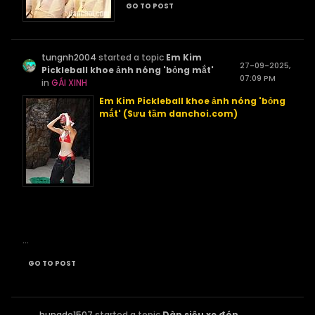
GO TO POST
tungnh2004
started a topic
Em Kim
27-09-2025,
Pickleball khoe ảnh nóng 'bỏng mắt'
07:09 PM
in
GÁI XINH
Em Kim Pickleball khoe ảnh nóng 'bỏng
mắt' (Sưu tầm danchoi.com)
...
GO TO POST
hungdo1507
started a topic
Dàn siêu xe đón