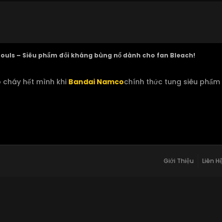
 Souls – Siêu phẩm đối kháng bùng nổ dành cho fan Bleach!
p cháy hết mình khi
Bandai Namco
chính thức tung siêu phẩm
Giới Thiệu
Liên H