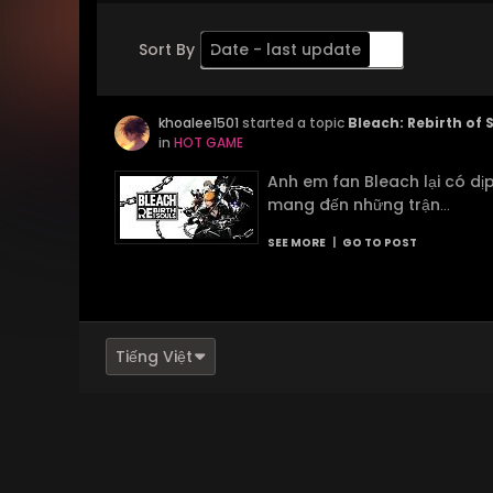
Sort By
Date - last update
Order
khoalee1501
Descending
started a topic
Bleach: Rebirth of
in
HOT GAME
Anh em fan Bleach lại có dị
mang đến những trận
...
SEE MORE
|
GO TO POST
Tiếng Việt