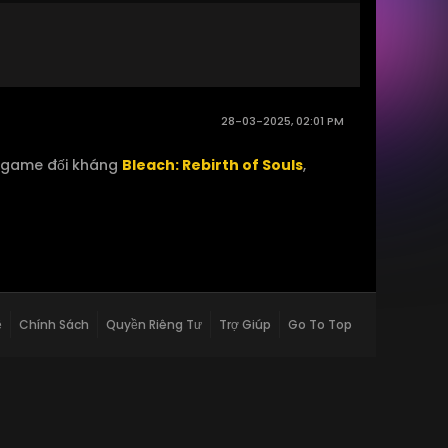
28-03-2025, 02:01 PM
 game đối kháng
Bleach: Rebirth of Souls
,
ệ
Chính Sách
Quyền Riêng Tư
Trợ Giúp
Go To Top