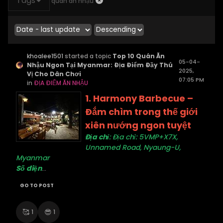
Tags
quán ăn nhậu
khoalee1501
started a topic
Top 10 Quán Ăn
05-04-
Nhậu Ngon Tại Myanmar: Địa Điểm Đầy Thú
2025,
Vị Cho Dân Chơi
07:05 PM
in
ĐỊA ĐIỂM ĂN NHẬU
1.
Harmony Barbecue –
Đắm chìm trong thế giới
xiên nướng ngon tuyệt
Địa chỉ
: Địa chỉ: 5VMP+X7X,
Unnamed Road, Nyaung-U,
Myanmar
Số điện
...
GO TO POST
🥰
😎
1
1