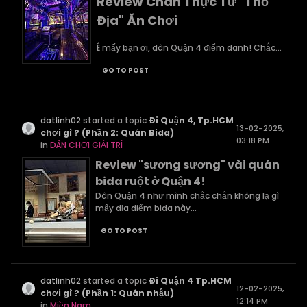
Review Chân Thực Từ "Thổ
Địa" Ăn Chơi
Ê mấy bạn ơi, dân Quận 4 điểm danh! Chắc...
GO TO POST
datlinh02
started a topic
Đi Quận 4, Tp.HCM
13-02-2025,
chơi gì ? (Phần 2: Quán Bida)
03:18 PM
in
DÂN CHƠI GIẢI TRÍ
Review "sương sương" vài quán
bida ruột ở Quận 4!
Dân Quận 4 như mình chắc chắn không lạ gì
mấy địa điểm bida này...
GO TO POST
datlinh02
started a topic
Đi Quận 4 Tp.HCM
12-02-2025,
chơi gì ? (Phần 1: Quán nhậu)
12:14 PM
in
Miền Nam