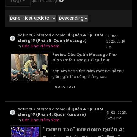
Tags
quận 4 chơi gì
datlinh02
started a topic
Đi Quận 4 Tp.HCM
13-02-
chơi gì ? (Phần 5: Quán Massage)
2025, 07:16
in
Dân Chơi Niềm Nam
PM
Review Các Quán Massage Thư
Giãn Chất Lượng Tại Quận 4
Anh em đang tìm kiếm một nơi để thư
giãn, giải tỏa căng thẳng sau...
GO TO POST
datlinh02
started a topic
Đi Quận 4 Tp.HCM
13-02-2025,
chơi gì ? (Phần 4: Quán Karaoke)
04:53 PM
in
Dân Chơi Niềm Nam
"Oanh Tạc" Karaoke Quận 4: