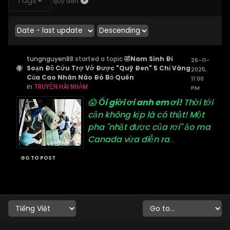
Tags
quỹ đen
tungnguyen88
started a topic
🤣Nam Sinh Đi
26-11-
Soạn Đồ Cứu Trợ Vớ Được "Quỹ Đen" 5 Chỉ Vàng
2025,
Của Cao Nhân Nào Đó Bỏ Quên
11:00
in
TRUYỆN HÀI NHẢM
PM
😱
Ối giời ơi anh em ơi!
Thời tới
cản không kịp là có thật! Một
pha "nhặt được của rơi" ảo ma
Canada vừa diễn ra
...
GO TO POST