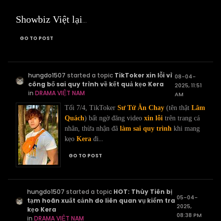
Showbiz Việt lại
...
GO TO POST
hungdo1507
started a topic
TikToker xin lỗi vì
08-04-
công bố sai quy trình về kết quả kẹo Kera
2025, 11:51
in
DRAMA VIỆT NAM
AM
Tối 7/4, TikToker
Sư Tử Ăn Chay
(tên thật
Lâm
Quách
) bất ngờ đăng video
xin lỗi
trên trang cá
nhân, thừa nhận đã
làm sai quy trình
khi mang
...
kẹo
Kera
đi
GO TO POST
hungdo1507
started a topic
HOT: Thùy Tiên bị
05-04-
tạm hoãn xuất cảnh do liên quan vụ kiểm tra
2025,
kẹo Kera
08:38 PM
in
DRAMA VIỆT NAM