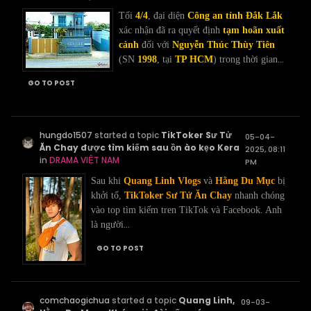
Tối
4/4
, đại diện
Công an tỉnh Đắk Lắk
xác nhận đã ra quyết định
tạm hoãn xuất
cảnh
đối với
Nguyễn Thúc Thùy Tiên
...
(SN
1998
, tại
TP HCM
) trong thời gian
GO TO POST
hungdo1507
started a topic
TikToker Sư Tử
05-04-
Ăn Chay được tìm kiếm sau ồn ào kẹo Kera
2025, 08:11
in
DRAMA VIỆT NAM
PM
Sau khi
Quang Linh Vlogs
và
Hằng Du Mục
bị
khởi tố,
TikToker Sư Tử Ăn Chay
nhanh chóng
vào top tìm kiếm tren TikTok và Facebook. Anh
...
là người
GO TO POST
comchaogichua
started a topic
Quang Linh,
09-03-