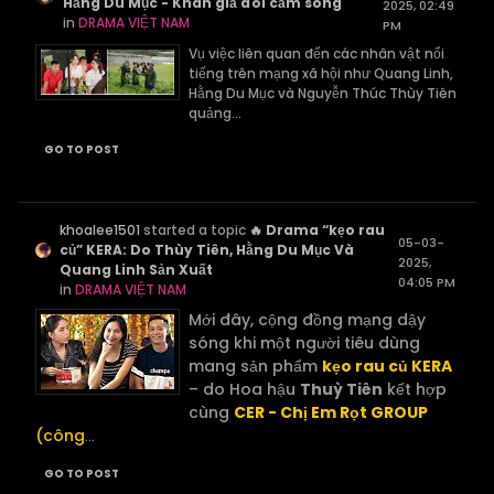
Hằng Du Mục - Khán giả đòi cấm sóng
2025, 02:49
in
DRAMA VIỆT NAM
PM
Vụ việc liên quan đến các nhân vật nổi
tiếng trên mạng xã hội như Quang Linh,
Hằng Du Mục và Nguyễn Thúc Thùy Tiên
quảng...
GO TO POST
khoalee1501
started a topic
🔥 Drama “kẹo rau
05-03-
củ” KERA: Do Thùy Tiên, Hằng Du Mục Và
2025,
Quang Linh Sản Xuất
04:05 PM
in
DRAMA VIỆT NAM
Mới đây, cộng đồng mạng dậy
sóng khi một người tiêu dùng
mang sản phẩm
kẹo rau củ KERA
– do Hoa hậu
Thuỳ Tiên
kết hợp
cùng
CER - Chị Em Rọt GROUP
(công
...
GO TO POST