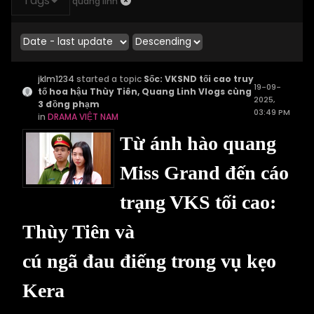
Tags
quang linh
jklm1234
started a topic
Sốc: VKSND tối cao truy
19-09-
tố hoa hậu Thùy Tiên, Quang Linh Vlogs cùng
2025,
3 đồng phạm
03:49 PM
in
DRAMA VIỆT NAM
Từ ánh hào quang
Miss Grand đến cáo
trạng VKS tối cao:
Thùy Tiên và
cú ngã đau điếng trong vụ kẹo
Kera