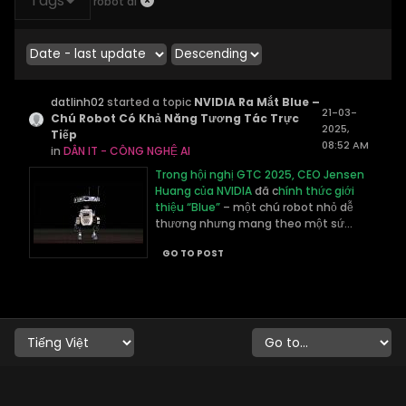
Tags
robot ai
datlinh02
started a topic
NVIDIA Ra Mắt Blue –
21-03-
Chú Robot Có Khả Năng Tương Tác Trực
2025,
Tiếp
08:52 AM
in
DÂN IT - CÔNG NGHỆ AI
Trong hội nghị GTC 2025, CEO Jensen
Huang của NVIDIA
đã c
hính thức giới
thiệu “Blue”
– một chú robot nhỏ dễ
thương nhưng mang theo một sứ...
GO TO POST