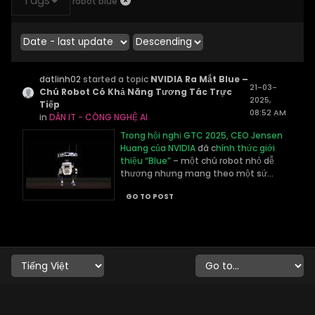
Tags
robot blue
datlinh02
started a topic
NVIDIA Ra Mắt Blue –
21-03-
Chú Robot Có Khả Năng Tương Tác Trực
2025,
Tiếp
08:52 AM
in
DÂN IT - CÔNG NGHỆ AI
Trong hội nghị GTC 2025, CEO Jensen
Huang của NVIDIA
đã c
hính thức giới
thiệu “Blue”
– một chú robot nhỏ dễ
thương nhưng mang theo một sứ...
GO TO POST