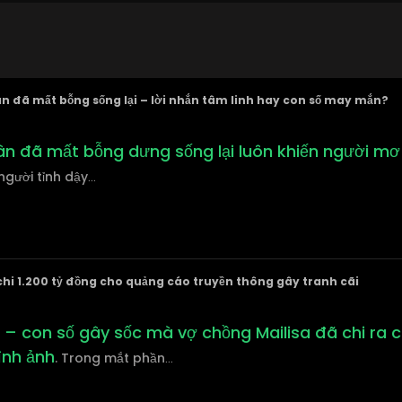
n đã mất bỗng sống lại – lời nhắn tâm linh hay con số may mắn?
ân đã mất bỗng dưng sống lại luôn khiến người mơ
người tỉnh dậy
...
chi 1.200 tỷ đồng cho quảng cáo truyền thông gây tranh cãi
 – con số gây sốc mà vợ chồng Mailisa đã chi ra 
ình ảnh
. Trong mắt phần
...