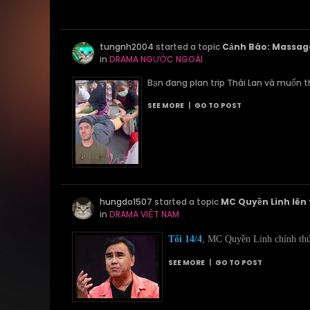
tungnh2004
started a topic
Cảnh Báo: Massage 
in
DRAMA NGƯỚC NGOÀI
Bạn đang plan trip Thái Lan và muốn t
SEE MORE
|
GO TO POST
hungdo1507
started a topic
MC Quyền Linh lên t
in
DRAMA VIỆT NAM
Tối 14/4
, MC Quyền Linh chính thức
SEE MORE
|
GO TO POST