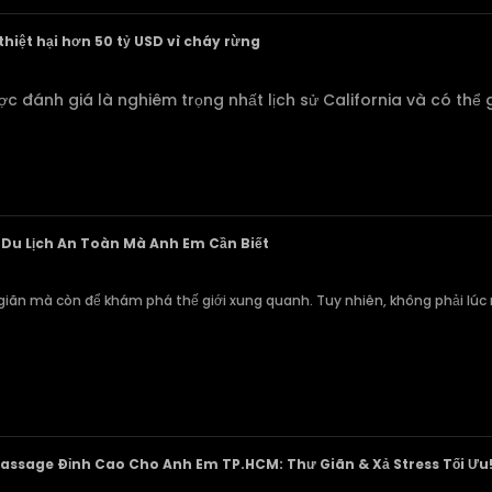
thiệt hại hơn 50 tỷ USD vì cháy rừng
c đánh giá là nghiêm trọng nhất lịch sử California và có thể g
Du Lịch An Toàn Mà Anh Em Cần Biết
ư giãn mà còn để khám phá thế giới xung quanh. Tuy nhiên, không phải lúc
ssage Đỉnh Cao Cho Anh Em TP.HCM: Thư Giãn & Xả Stress Tối Ưu