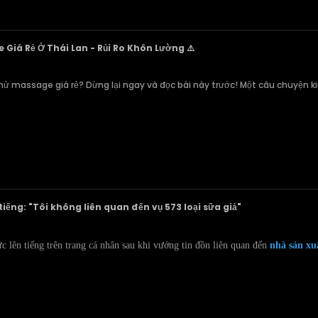
Giá Rẻ Ở Thái Lan - Rủi Ro Khôn Lường ⚠️
hử massage giá rẻ? Dừng lại ngay và đọc bài này trước! Một câu chuyện ki
iếng: "Tôi không liên quan đến vụ 573 loại sữa giả"
 lên tiếng trên trang cá nhân sau khi vướng tin đồn liên quan đến
nhà sản xu