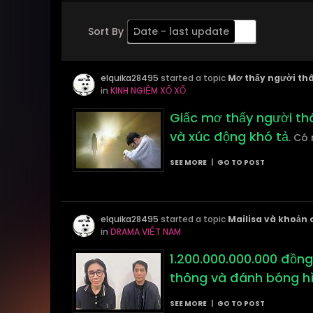
Sort By
Date - last update
Order
elquika28495
Descending
started a topic
Mơ thấy người thâ
in
KINH NGIỆM XỔ XỐ
Giấc mơ thấy người th
và xúc động khó tả
. Có 
SEE MORE
|
GO TO POST
elquika28495
started a topic
Mailisa và khoản 
in
DRAMA VIỆT NAM
1.200.000.000.000 đồng
thông và đánh bóng h
SEE MORE
|
GO TO POST