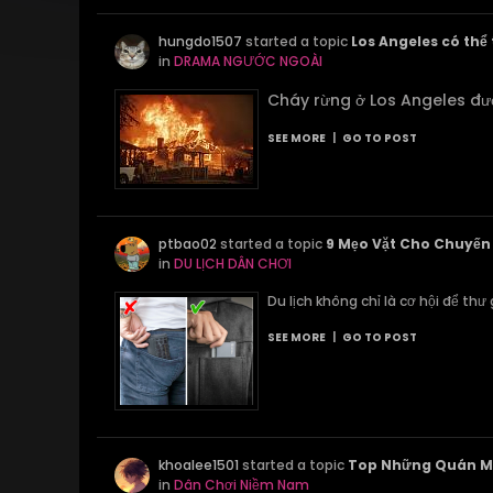
hungdo1507
started a topic
Los Angeles có thể 
in
DRAMA NGƯỚC NGOÀI
Cháy rừng ở Los Angeles đượ
SEE MORE
|
GO TO POST
ptbao02
started a topic
9 Mẹo Vặt Cho Chuyến 
in
DU LỊCH DÂN CHƠI
Du lịch không chỉ là cơ hội để th
SEE MORE
|
GO TO POST
khoalee1501
started a topic
Top Những Quán Ma
in
Dân Chơi Niềm Nam