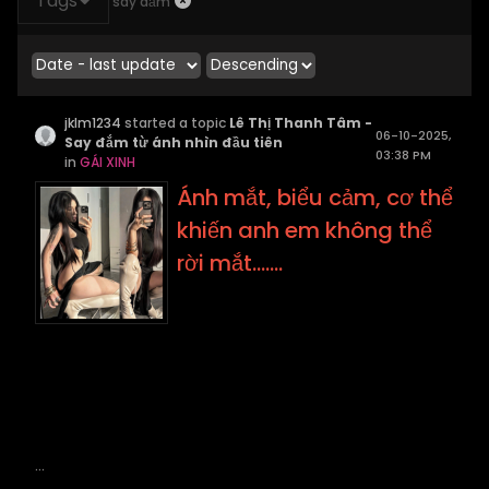
Tags
say đắm
jklm1234
started a topic
Lê Thị Thanh Tâm -
06-10-2025,
Say đắm từ ánh nhìn đầu tiên
03:38 PM
in
GÁI XINH
Ánh mắt, biểu cảm, cơ thể
khiến anh em không thể
rời mắt.......
...