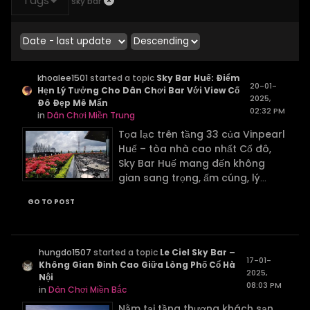
Tags
sky bar
khoalee1501
started a topic
Sky Bar Huế: Điểm
20-01-
Hẹn Lý Tưởng Cho Dân Chơi Bar Với View Cố
2025,
Đô Đẹp Mê Mẩn
02:32 PM
in
Dân Chơi Miền Trung
Tọa lạc trên tầng 33 của Vinpearl
Huế – tòa nhà cao nhất Cố đô,
Sky Bar Huế mang đến không
gian sang trọng, ấm cúng, lý
...
GO TO POST
hungdo1507
started a topic
Le Ciel Sky Bar –
17-01-
Không Gian Đỉnh Cao Giữa Lòng Phố Cổ Hà
2025,
Nội
08:03 PM
in
Dân Chơi Miền Bắc
Nằm tại tầng thượng khách sạn