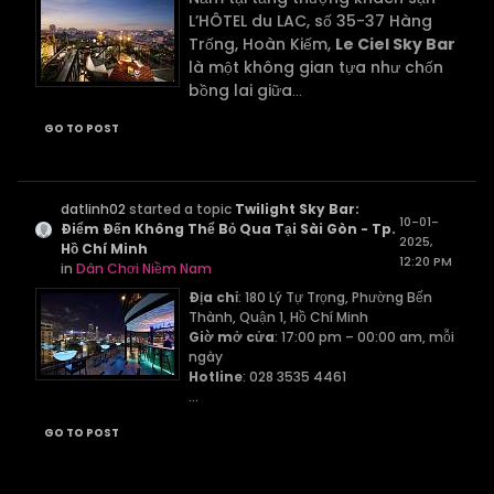
L’HÔTEL du LAC, số 35-37 Hàng
Trống, Hoàn Kiếm,
Le Ciel Sky Bar
là một không gian tựa như chốn
bồng lai giữa
...
GO TO POST
datlinh02
started a topic
Twilight Sky Bar:
10-01-
Điểm Đến Không Thể Bỏ Qua Tại Sài Gòn - Tp.
2025,
Hồ Chí Minh
12:20 PM
in
Dân Chơi Niềm Nam
Địa chỉ
: 180 Lý Tự Trọng, Phường Bến
Thành, Quận 1, Hồ Chí Minh
Giờ mở cửa
: 17:00 pm – 00:00 am, mỗi
ngày
Hotline
: 028 3535 4461
...
GO TO POST