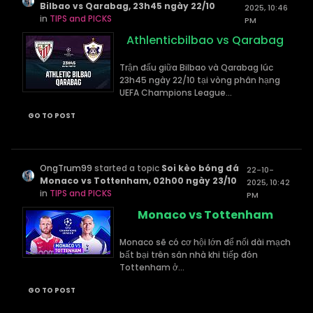
Bilbao vs Qarabag, 23h45 ngày 22/10
2025, 10:46
in
TIPS and PICKS
PM
Athlenticbilbao vs Qarabag
Trận đấu giữa Bilbao và Qarabag lúc
23h45 ngày 22/10 tại vòng phân hạng
UEFA Champions League...
GO TO POST
OngTrum99
started a topic
Soi kèo bóng đá
22-10-
Monaco vs Tottenham, 02h00 ngày 23/10
2025, 10:42
in
TIPS and PICKS
PM
Monaco vs Tottenham
Monaco sẽ có cơ hội lớn để nối dài mạch
bất bại trên sân nhà khi tiếp đón
Tottenham ở...
GO TO POST