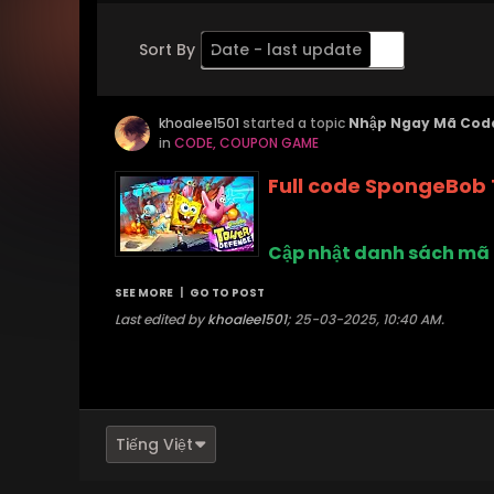
Sort By
Date - last update
Order
khoalee1501
Descending
started a topic
Nhập Ngay Mã Code
in
CODE, COUPON GAME
Full code SpongeBob
Cập nhật danh sách mã
SEE MORE
|
GO TO POST
Last edited by
khoalee1501
;
25-03-2025, 10:40 AM
.
Tiếng Việt