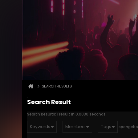
SEARCH RESULTS
Search Result
Search Results:
1 result in 0.0030 seconds.
Keywords
Members
Tags
spongebo