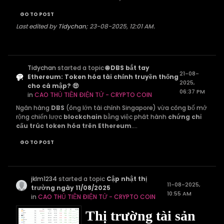
GO TO POST
Last edited by
Tidychan
;
23-08-2025, 12:01 AM
.
Tidychan
started a topic
🌐 DBS bắt tay
21-08-
Ethereum: Token hóa tài chính truyền thống
2025,
cho cá mập? 🤑
06:37 PM
in
CAO THỦ TIỀN ĐIỆN TỬ - CRYPTO COIN
Ngân hàng
DBS
(ông lớn tài chính Singapore) vừa công bố mở
rộng chiến lược
blockchain
bằng việc phát hành
chứng chỉ
cấu trúc token hóa trên Ethereum
....
GO TO POST
jklm1234
started a topic
Cập nhật thị
11-08-2025,
trường ngày 11/08/2025
10:55 AM
in
CAO THỦ TIỀN ĐIỆN TỬ - CRYPTO COIN
Thị trường tài sản