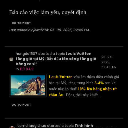
Báo cáo việc làm yếu, quyết định
...
GO TO POST
Last edited by
jklm1234
;
05-08-2025, 02:40 PM
.
hungdo1507
started a topic
Louis Vuitton
25-04-
tăng giá tại Mỹ: Bắt đầu làn sóng tăng giá
2025,
hàng xa xỉ?
09:46 AM
in
ĐỒ XA SỈ
Louis Vuitton
vừa âm thầm điều chỉnh giá
bán tại Mỹ, tăng trung bình
3-4%
sau khi
nước này áp thuế
10% lên hàng nhập từ
...
châu Âu
.
Động thái này khiến
GO TO POST
comchaogichua
started a topic
Tình hình