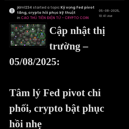
jklm1234
started a topic
Kỳ vọng Fed pivot
05-08-2025,
tăng, crypto hồi phục kỹ thuật
10:41 AM
in
CAO THỦ TIỀN ĐIỆN TỬ - CRYPTO COIN
Cập nhật thị
trường –
05/08/2025:
Tâm lý Fed pivot chi
phối, crypto bật phục
hồi nhẹ