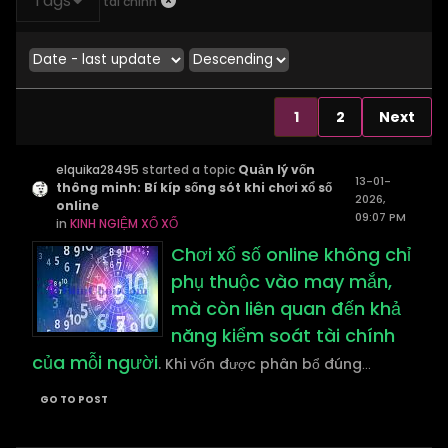
Tags
tài chính
1
2
Next
elquika28495
started a topic
Quản lý vốn
13-01-
thông minh: Bí kíp sống sót khi chơi xổ số
2026,
online
09:07 PM
in
KINH NGIỆM XỔ XỐ
Chơi xổ số online không chỉ
phụ thuộc vào may mắn,
mà còn liên quan đến khả
năng kiểm soát tài chính
của mỗi người
. Khi vốn được phân bổ đúng
...
GO TO POST