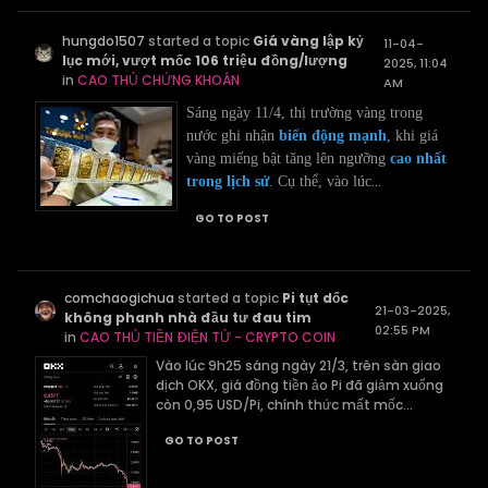
hungdo1507
started a topic
Giá vàng lập kỷ
11-04-
lục mới, vượt mốc 106 triệu đồng/lượng
2025, 11:04
in
CAO THỦ CHỨNG KHOÁN
AM
Sáng ngày 11/4, thị trường vàng trong
nước ghi nhận
biến động mạnh
, khi giá
vàng miếng bật tăng lên ngưỡng
cao nhất
...
trong lịch sử
. Cụ thể, vào lúc
GO TO POST
comchaogichua
started a topic
Pi tụt dốc
21-03-2025,
không phanh nhà đầu tư đau tim
02:55 PM
in
CAO THỦ TIỀN ĐIỆN TỬ - CRYPTO COIN
Vào lúc 9h25 sáng ngày 21/3, trên sàn giao
dịch OKX, giá đồng tiền ảo Pi đã giảm xuống
còn 0,95 USD/Pi, chính thức mất mốc...
GO TO POST