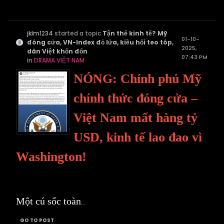
jklm1234
started a topic
Tận thế kinh tế? Mỹ
01-10-
đóng cửa, VN-Index đỏ lửa, kiều hối teo tóp,
2025,
dân Việt khốn đốn
07:43 PM
in
DRAMA VIỆT NAM
NÓNG: Chính phủ Mỹ
chính thức đóng cửa –
Việt Nam mất hàng tỷ
USD, kinh tế lao đao vì
Washington!
Một cú sốc toàn
...
GO TO POST