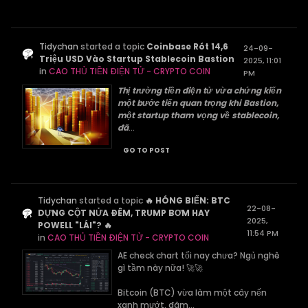
Tidychan
started a topic
Coinbase Rót 14,6
24-09-
Triệu USD Vào Startup Stablecoin Bastion
2025, 11:01
in
CAO THỦ TIỀN ĐIỆN TỬ - CRYPTO COIN
PM
Thị trường tiền điện tử vừa chứng kiến
một bước tiến quan trọng khi Bastion,
một startup tham vọng về stablecoin,
đã
...
GO TO POST
Tidychan
started a topic
🔥 HÓNG BIẾN: BTC
22-08-
DỰNG CỘT NỬA ĐÊM, TRUMP BƠM HAY
2025,
POWELL "LÁI"? 🔥
11:54 PM
in
CAO THỦ TIỀN ĐIỆN TỬ - CRYPTO COIN
AE check chart tối nay chưa? Ngủ nghê
gì tầm này nữa! 🚀🚀
Bitcoin (BTC) vừa làm một cây nến
xanh mướt, đâm...