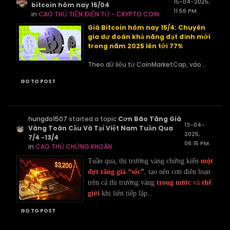
15-04-2025,
bitcoin hôm nay 15/04
11:56 PM
in
CAO THỦ TIỀN ĐIỆN TỬ - CRYPTO COIN
Giá Bitcoin hôm nay 15/4: Chuyên
gia dự đoán khả năng đạt đỉnh mới
trong năm 2025 lên tới 77%
Theo dữ liệu từ CoinMarketCap, vào...
GO TO POST
hungdo1507
started a topic
Cơn Bão Tăng Giá
13-04-
Vàng Toàn Cầu Và Tại Việt Nam Tuần Qua
2025,
7/4 -13/4
06:15 PM
in
CAO THỦ CHỨNG KHOÁN
Tuần qua, thị trường vàng chứng kiến
một
đợt tăng giá “sốc
”
, tạo nên cơn điên loạn
trên cả thị trường vàng
trong nước
và
thế
...
giới
khi liên tiếp lập
GO TO POST