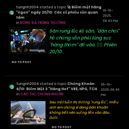
tungnh2004
started a topic
🚀 Điểm mặt hàng
19-10-
"ngon" ngày 20/10: Các cổ phiếu cần quan
2025,
tâm
09:43 PM
in
BÓNG ĐÁ TRÚNG THƯỞNG
Sàn rung lắc kệ sàn, "dân chơi"
hệ chứng vẫn phải lùng sục
"hàng thơm" để vào. 🕵️‍♂️ Phiên
20/10
...
GO TO POST
tungnh2004
started a topic
Chứng Khoán
05-10-
6/10: Điểm Mặt 3 "Hàng Hot" VRE, HPG, TCH
2025, 06:40
in
CAO THỦ CHỨNG KHOÁN
PM
Sau một tuần thị trường "rung lắc", nhiều
anh em chứng sĩ đang băn khoăn
không biết nên xuống tiền vào đâu.
Dưới
...
GO TO POST