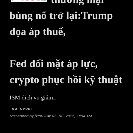
bùng nổ trở lại:Trump
dọa áp thuế,
Fed đối mặt áp lực,
crypto phục hồi kỹ thuật
ISM dịch vụ giảm
...
GO TO POST
Last edited by
jklm1234
;
06-08-2025, 10:04 AM
.