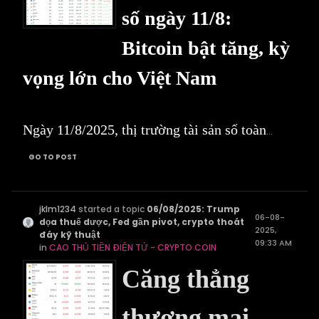
số ngày 11/8:
Bitcoin bật tăng, kỳ
vọng lớn cho Việt Nam
Ngày 11/8/2025, thị trường tài sản số toàn
...
GO TO POST
jklm1234
started a topic
06/08/2025: Trump
06-08-
dọa thuế dược, Fed gần pivot, crypto thoát
2025,
đáy kỹ thuật
09:33 AM
in
CAO THỦ TIỀN ĐIỆN TỬ - CRYPTO COIN
Căng thẳng
thương mại