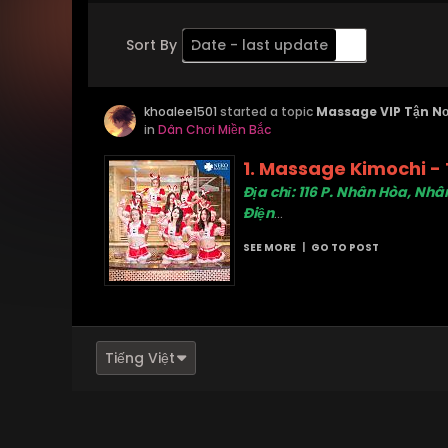
Sort By
Date - last update
Order
khoalee1501
Descending
started a topic
Massage VIP Tận Nơ
in
Dân Chơi Miền Bắc
1. Massage Kimochi -
Địa chỉ: 116 P. Nhân Hòa, Nh
Điện
...
SEE MORE
|
GO TO POST
Tiếng Việt