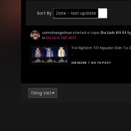
Sort By
Date - last update
Order
comchaogichua
Descending
started a topic
Du Lịch tết Ất 
in
DU LỊCH THẾ GIỚI
Trải Nghiệm Tết Nguyên Đán Tại Đà
...
SEE MORE
|
GO TO POST
Tiếng Việt