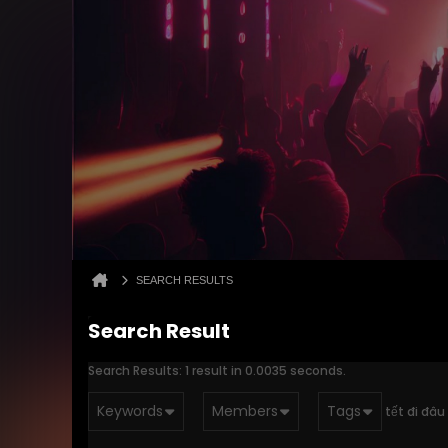
SEARCH RESULTS
Search Result
Search Results:
1 result in 0.0035 seconds.
Keywords
Members
Tags
tết đi đâu