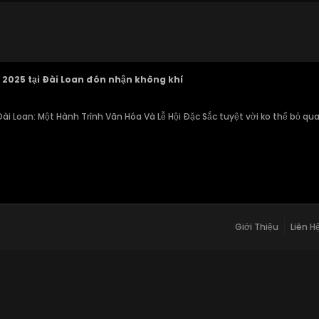
tỵ 2025 tại Đài Loan đón nhận không khí
i Loan: Một Hành Trình Văn Hóa Và Lễ Hội Đặc Sắc tuyệt vời ko thể bỏ qua
Giới Thiệu
Liên H