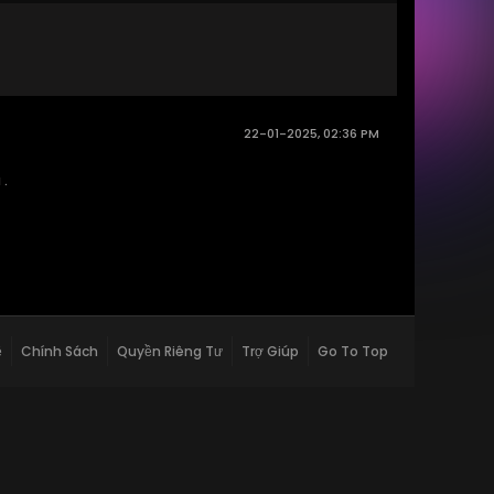
22-01-2025, 02:36 PM
 .
ệ
Chính Sách
Quyền Riêng Tư
Trợ Giúp
Go To Top