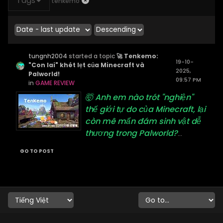
Tags
tenkemo
tungnh2004
started a topic
🚀 Tenkemo:
19-10-
"Con lai" khét lẹt của Minecraft và
2025,
Palworld!
09:57 PM
in
GAME REVIEW
🤯 Anh em nào trót "nghiện"
thế giới tự do của Minecraft, lại
còn mê mẩn đám sinh vật dễ
thương trong Palworld?
...
GO TO POST