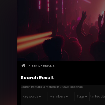
SEARCH RESULTS
Search Result
Search Results:
3 results in 0.0036 seconds.
Keywords
Members
Tags
tin tức tiề