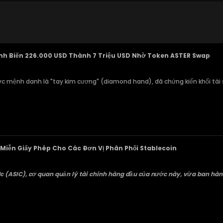
ịnh Biến 226.000 USD Thành 7 Triệu USD Nhờ Token ASTER Swap
ợc mệnh danh là "tay kim cương" (diamond hand), đã chứng kiến khối tài s
 Miễn Giấy Phép Cho Các Đơn Vị Phân Phối Stablecoin
 (ASIC), cơ quan quản lý tài chính hàng đầu của nước này, vừa ban hà