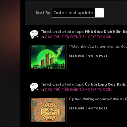
Sort By
Date - last update
Order
Tidychan
Descending
started a topic
Nhà Giao Dịch Kiên Đ
in
CAO THỦ TIỀN ĐIỆN TỬ - CRYPTO COIN
**Một nhà đầu tư tiền điện tử, đư
SEE MORE
|
GO TO POST
Tidychan
started a topic
Úc Nới Lỏng Quy Định,
in
CAO THỦ TIỀN ĐIỆN TỬ - CRYPTO COIN
Ủy ban Chứng khoán và Đầu tư Úc
SEE MORE
|
GO TO POST