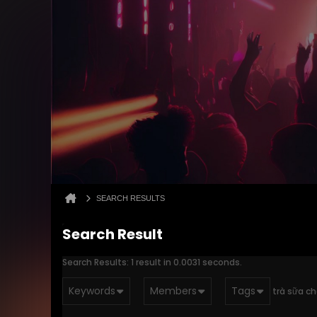
SEARCH RESULTS
Search Result
Search Results:
1 result in 0.0031 seconds.
Keywords
Members
Tags
trà sữa c