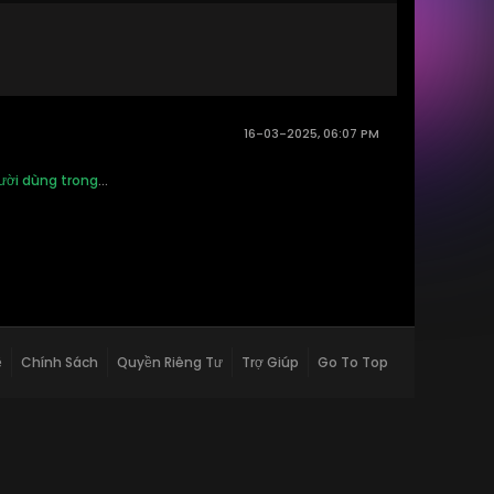
16-03-2025, 06:07 PM
gười dùng trong
...
ệ
Chính Sách
Quyền Riêng Tư
Trợ Giúp
Go To Top