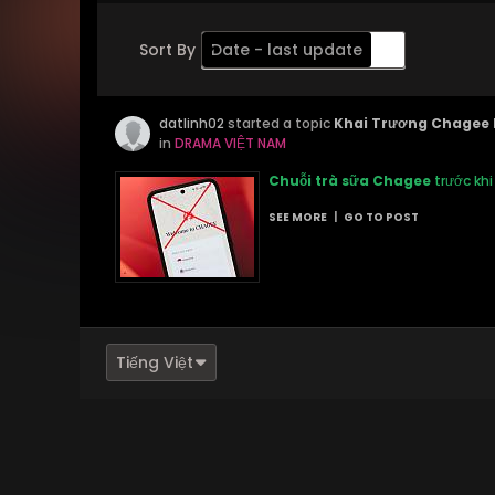
Sort By
Date - last update
Order
datlinh02
Descending
started a topic
Khai Trương Chagee L
in
DRAMA VIỆT NAM
Chuỗi trà sữa Chagee
trước khi
SEE MORE
|
GO TO POST
Tiếng Việt