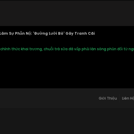
âm Sự Phẫn Nộ: 'Đường Lưỡi Bò' Gây Tranh Cãi
 chính thức khai trương, chuỗi trà sữa đã vấp phải làn sóng phản đối từ n
Giới Thiệu
Liên H