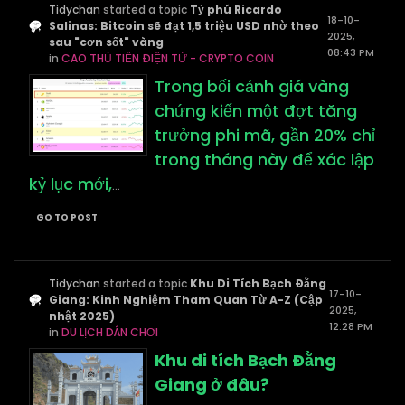
Tidychan
started a topic
Tỷ phú Ricardo
18-10-
Salinas: Bitcoin sẽ đạt 1,5 triệu USD nhờ theo
2025,
sau "cơn sốt" vàng
08:43 PM
in
CAO THỦ TIỀN ĐIỆN TỬ - CRYPTO COIN
Trong bối cảnh giá vàng
chứng kiến một đợt tăng
trưởng phi mã, gần 20% chỉ
trong tháng này để xác lập
kỷ lục mới,
...
GO TO POST
Tidychan
started a topic
Khu Di Tích Bạch Đằng
17-10-
Giang: Kinh Nghiệm Tham Quan Từ A-Z (Cập
2025,
nhật 2025)
12:28 PM
in
DU LỊCH DÂN CHƠI
Khu di tích Bạch Đằng
Giang ở đâu?