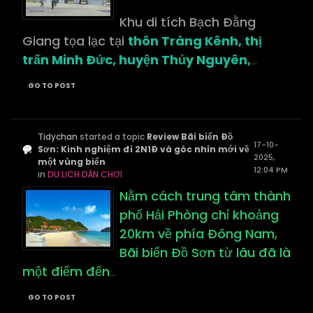
Khu di tích Bạch Đằng
Giang tọa lạc tại
thôn Tràng Kênh, thị
trấn Minh Đức, huyện Thủy Nguyên,
...
GO TO POST
Tidychan
started a topic
Review Bãi biển Đồ
17-10-
Sơn: Kinh nghiệm đi 2N1Đ và góc nhìn mới về
2025,
một vùng biển
12:04 PM
in
DU LỊCH DÂN CHƠI
Nằm cách trung tâm thành
phố Hải Phòng chỉ khoảng
20km về phía Đông Nam,
Bãi biển Đồ Sơn từ lâu đã là
một điểm đến
...
GO TO POST