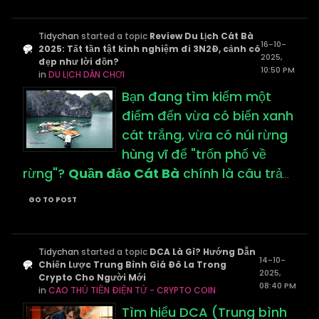
Tidychan
started a topic
Review Du Lịch Cát Bà
16-10-
2025: Tất tần tật kinh nghiệm đi 3N2Đ, cảnh có
2025,
đẹp như lời đồn?
10:50 PM
in
DU LỊCH DÂN CHƠI
Bạn đang tìm kiếm một
điểm đến vừa có biển xanh
cát trắng, vừa có núi rừng
hùng vĩ để "trốn phố về
rừng"?
Quần đảo Cát Bà
chính là câu trả
...
GO TO POST
Tidychan
started a topic
DCA Là Gì? Hướng Dẫn
14-10-
Chiến Lược Trung Bình Giá Đô La Trong
2025,
Crypto Cho Người Mới
08:40 PM
in
CAO THỦ TIỀN ĐIỆN TỬ - CRYPTO COIN
Tìm hiểu DCA (Trung bình