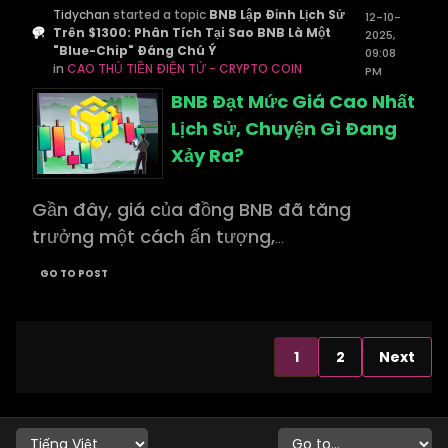
Tidychan
started a topic
BNB Lập Đỉnh Lịch Sử
12-10-
Trên $1300: Phân Tích Tại Sao BNB Là Một
2025,
"Blue-Chip" Đáng Chú Ý
09:08
in
CAO THỦ TIỀN ĐIỆN TỬ - CRYPTO COIN
PM
BNB Đạt Mức Giá Cao Nhất
Lịch Sử, Chuyện Gì Đang
Xảy Ra?
Gần đây, giá của đồng BNB đã tăng
trưởng một cách ấn tượng,
...
GO TO POST
1
2
Next