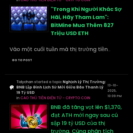
"Trong Khi Người Khác Sợ
Hãi, Hãy Tham Lam":
BitMine Mua Thêm 827
Triệu USD ETH
Vào một cuối tuần mà thị trường tiền
...
GO TO POST
Tidychan
started a topic
Nghịch Lý Thị Trường:
13-10-
BNB Lập Đỉnh Lịch Sử Mới Giữa Bão Thanh Lý
2025,
19 Tỷ USD
10:09 PM
in
CAO THỦ TIỀN ĐIỆN TỬ - CRYPTO COIN
BNB đã tăng vọt lên $1,370,
đạt ATH mới ngay sau cú
sập 19 tỷ USD của thị
trường. Cùng phân tích