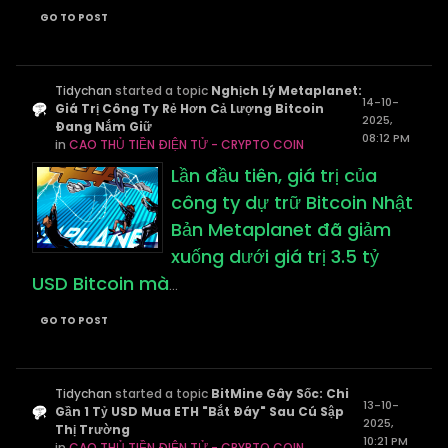
GO TO POST
Tidychan
started a topic
Nghịch Lý Metaplanet:
14-10-
Giá Trị Công Ty Rẻ Hơn Cả Lượng Bitcoin
2025,
Đang Nắm Giữ
08:12 PM
in
CAO THỦ TIỀN ĐIỆN TỬ - CRYPTO COIN
Lần đầu tiên, giá trị của
công ty dự trữ Bitcoin Nhật
Bản Metaplanet đã giảm
xuống dưới giá trị 3.5 tỷ
USD Bitcoin mà
...
GO TO POST
Tidychan
started a topic
BitMine Gây Sốc: Chi
13-10-
Gần 1 Tỷ USD Mua ETH "Bắt Đáy" Sau Cú Sập
2025,
Thị Trường
10:21 PM
in
CAO THỦ TIỀN ĐIỆN TỬ - CRYPTO COIN