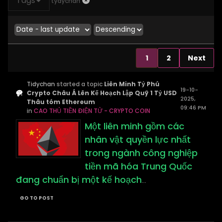
Tags
tydychan
1
2
Next
Tidychan
started a topic
Liên Minh Tỷ Phú
19-10-
Crypto Châu Á Lên Kế Hoạch Lập Quỹ 1 Tỷ USD
2025,
Thâu tóm Ethereum
09:46 PM
in
CAO THỦ TIỀN ĐIỆN TỬ - CRYPTO COIN
Một liên minh gồm các
nhân vật quyền lực nhất
trong ngành công nghiệp
tiền mã hóa Trung Quốc
đang chuẩn bị một kế hoạch
...
GO TO POST