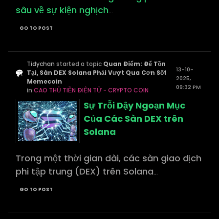
sâu về sự kiện nghịch
...
GO TO POST
Tidychan
started a topic
Quan Điểm: Để Tồn
13-10-
Tại, Sàn DEX Solana Phải Vượt Qua Cơn Sốt
2025,
Memecoin
09:32 PM
in
CAO THỦ TIỀN ĐIỆN TỬ - CRYPTO COIN
Sự Trỗi Dậy Ngoạn Mục
Của Các Sàn DEX trên
Solana
Trong một thời gian dài, các sàn giao dịch
phi tập trung (DEX) trên Solana
...
GO TO POST