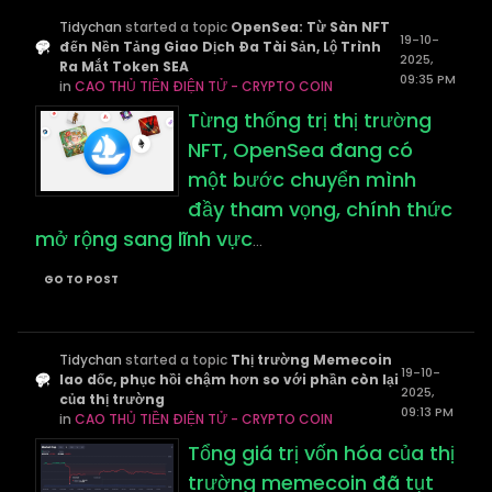
Tidychan
started a topic
OpenSea: Từ Sàn NFT
19-10-
đến Nền Tảng Giao Dịch Đa Tài Sản, Lộ Trình
2025,
Ra Mắt Token SEA
09:35 PM
in
CAO THỦ TIỀN ĐIỆN TỬ - CRYPTO COIN
Từng thống trị thị trường
NFT, OpenSea đang có
một bước chuyển mình
đầy tham vọng, chính thức
mở rộng sang lĩnh vực
...
GO TO POST
Tidychan
started a topic
Thị trường Memecoin
19-10-
lao dốc, phục hồi chậm hơn so với phần còn lại
2025,
của thị trường
09:13 PM
in
CAO THỦ TIỀN ĐIỆN TỬ - CRYPTO COIN
Tổng giá trị vốn hóa của thị
trường memecoin đã tụt