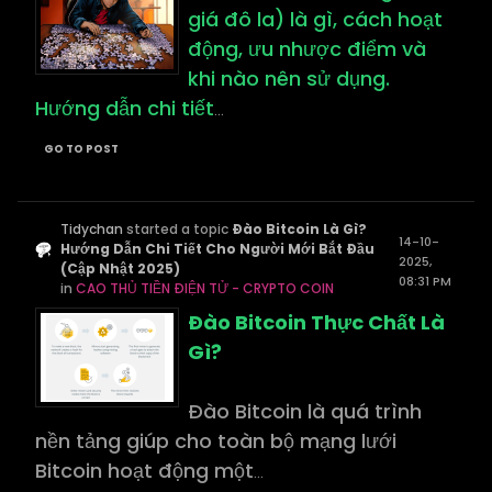
giá đô la) là gì, cách hoạt
động, ưu nhược điểm và
khi nào nên sử dụng.
Hướng dẫn chi tiết
...
GO TO POST
Tidychan
started a topic
Đào Bitcoin Là Gì?
14-10-
Hướng Dẫn Chi Tiết Cho Người Mới Bắt Đầu
2025,
(Cập Nhật 2025)
08:31 PM
in
CAO THỦ TIỀN ĐIỆN TỬ - CRYPTO COIN
Đào Bitcoin Thực Chất Là
Gì?
Đào Bitcoin là quá trình
nền tảng giúp cho toàn bộ mạng lưới
Bitcoin hoạt động một
...