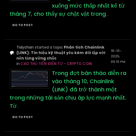
xuống mức thấp nhất kể từ
tháng 7, cho thấy sự chật vật trong
...
GO TO POST
Tidychan
started a topic
Phân tích Chainlink
18-10-
(LINK): Tín hiệu kỹ thuật yếu kém đối lập với
2025,
nền tảng vững chắc
09:10 PM
in
CAO THỦ TIỀN ĐIỆN TỬ - CRYPTO COIN
Trong đợt bán tháo diễn ra
vào tháng 10, Chainlink
(LINK) đã trở thành một
trong những tài sản chịu áp lực mạnh nhất.
Từ
...
GO TO POST