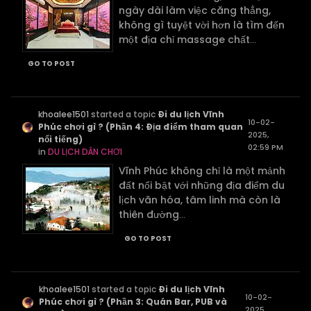
ngày dài làm việc căng thẳng,
không gì tuyệt vời hơn là tìm đến
một địa chỉ massage chất
...
GO TO POST
khoalee1501
started a topic
Đi du lịch Vĩnh
10-02-
Phúc chơi gì ? (Phần 4: Địa điểm tham quan
2025,
nổi tiếng)
02:59 PM
in
DU LỊCH DÂN CHƠI
Vĩnh Phúc không chỉ là một mảnh
đất nổi bật với những địa điểm du
lịch văn hóa, tâm linh mà còn là
thiên đường
...
GO TO POST
khoalee1501
started a topic
Đi du lịch Vĩnh
10-02-
Phúc chơi gì ? (Phần 3: Quán Bar, PUB và
2025,