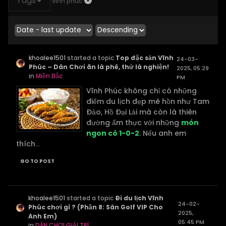
Tags
vĩnh phúc
khoalee1501
started a topic
Top đặc sản Vĩnh
24-03-
Phúc – Dân Chơi ăn là phê, thử là nghiện!
2025, 05:29
in
Miền Bắc
PM
Vĩnh Phúc không chỉ có những
điểm du lịch đẹp mê hồn như Tam
Đảo, Hồ Đại Lải mà còn là thiên
đường ẩm thực với những
món
ngon có 1-0-2
. Nếu anh em
thích
...
GO TO POST
khoalee1501
started a topic
Đi du lịch Vĩnh
24-02-
Phúc chơi gì ? (Phần 8: Sân Golf VIP Cho
2025,
Anh Em)
05:45 PM
in
DÂN CHƠI GIẢI TRÍ