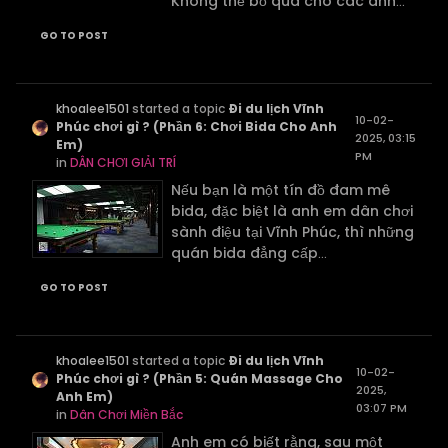
Không thể bỏ qua cho các anh
...
GO TO POST
khoalee1501
started a topic
Đi du lịch Vĩnh
10-02-
Phúc chơi gì ? (Phần 6: Chơi Bida Cho Anh
2025, 03:15
Em)
PM
in
DÂN CHƠI GIẢI TRÍ
Nếu bạn là một tín đồ đam mê
bida, đặc biệt là anh em dân chơi
sành điệu tại Vĩnh Phúc, thì những
quán bida đẳng cấp
...
GO TO POST
khoalee1501
started a topic
Đi du lịch Vĩnh
10-02-
Phúc chơi gì ? (Phần 5: Quán Massage Cho
2025,
Anh Em)
03:07 PM
in
Dân Chơi Miền Bắc
Anh em có biết rằng, sau một