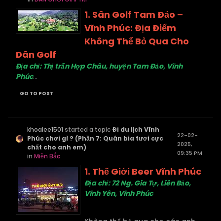
1. Sân Golf Tam Đảo –
Vĩnh Phúc: Địa Điểm
Không Thể Bỏ Qua Cho
Dân Golf
Địa chỉ: Thị trấn Hợp Châu, huyện Tam Đảo, Vĩnh
Phúc
...
GO TO POST
khoalee1501
started a topic
Đi du lịch Vĩnh
22-02-
Phúc chơi gì ? (Phần 7: Quán bia tươi cực
2025,
chất cho anh em)
09:35 PM
in
Miền Bắc
1.
Thế Giới Beer Vĩnh Phúc
Địa chỉ: 72 Ng. Gia Tự, Liên Bảo,
Vĩnh Yên, Vĩnh Phúc