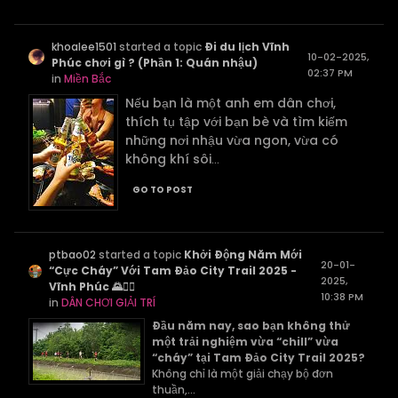
khoalee1501
started a topic
Đi du lịch Vĩnh
10-02-2025,
Phúc chơi gì ? (Phần 1: Quán nhậu)
02:37 PM
in
Miền Bắc
Nếu bạn là một anh em dân chơi,
thích tụ tập với bạn bè và tìm kiếm
những nơi nhậu vừa ngon, vừa có
không khí sôi
...
GO TO POST
ptbao02
started a topic
Khởi Động Năm Mới
20-01-
“Cực Cháy” Với Tam Đảo City Trail 2025 -
2025,
Vĩnh Phúc 🌄🏃‍♂️
10:38 PM
in
DÂN CHƠI GIẢI TRÍ
Đầu năm nay, sao bạn không thử
một trải nghiệm vừa “chill” vừa
“cháy” tại Tam Đảo City Trail 2025?
Không chỉ là một giải chạy bộ đơn
thuần,...