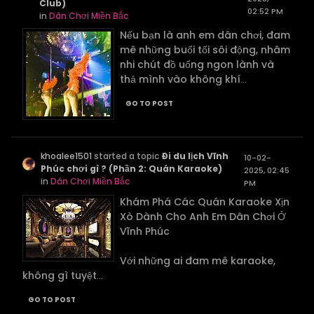
Club)
02:52 PM
in
Dân Chơi Miền Bắc
Nếu bạn là anh em dân chơi, đam
mê những buổi tối sôi động, nhâm
nhi chút đồ uống ngon lành và
thả mình vào không khí
...
GO TO POST
khoalee1501
started a topic
Đi du lịch Vĩnh
10-02-
Phúc chơi gì ? (Phần 2: Quán Karaoke)
2025, 02:45
in
Dân Chơi Miền Bắc
PM
Khám Phá Các Quán Karaoke Xịn
Xò Dành Cho Anh Em Dân Chơi Ở
Vĩnh Phúc
Với những ai đam mê karaoke,
không gì tuyệt
...
GO TO POST