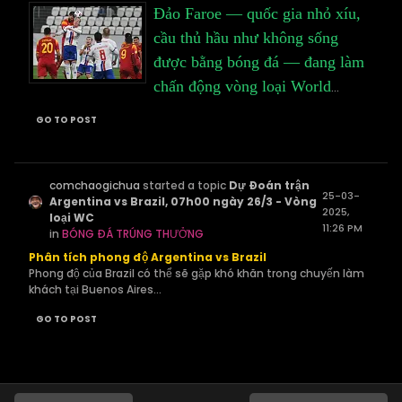
Đảo Faroe — quốc gia nhỏ xíu,
cầu thủ hầu như không sống
được bằng bóng đá — đang làm
chấn động vòng loại World
...
GO TO POST
comchaogichua
started a topic
Dự Đoán trận
25-03-
Argentina vs Brazil, 07h00 ngày 26/3 - Vòng
2025,
loại WC
11:26 PM
in
BÓNG ĐÁ TRÚNG THƯỞNG
Phân tích phong độ Argentina vs Brazil
Phong độ của Brazil có thể sẽ gặp khó khăn trong chuyến làm
khách tại Buenos Aires...
GO TO POST