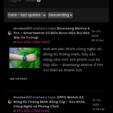
Tags
watch
khoalee1501
started a topic
Riversong Motive 9
26-02-
Pro – Smartwatch Cổ Điển Được Hiện Đại Hóa
2025,
Đầy Ấn Tượng!
05:10 PM
in
PHỤ KIỆN CÔNG NGHỆ
Anh em yêu thích công nghệ và
đồng hồ thông minh, hãy sẵn
sàng cho một sản phẩm cực kỳ
hấp dẫn –
Riversong Motive 9 Pro
!
Với thiết kế thanh lịch
...
GO TO POST
khoalee1501
started a topic
OPPO Watch X2:
21-02-
Đồng Hồ Thông Minh Đẳng Cấp – Sức Khỏe,
2025,
Công Nghệ và Phong Cách
12:09 PM
in
PHỤ KIỆN CÔNG NGHỆ