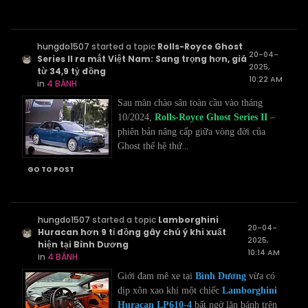
hungdo1507
started a topic
Rolls-Royce Ghost
20-04-
Series II ra mắt Việt Nam: Sang trọng hơn, giá
2025,
từ 34,9 tỷ đồng
10:22 AM
in
4 BÁNH
Sau màn chào sân toàn cầu vào tháng
10/2024,
Rolls-Royce Ghost Series II
–
phiên bản nâng cấp giữa vòng đời của
...
Ghost thế hệ thứ
GO TO POST
hungdo1507
started a topic
Lamborghini
20-04-
Huracan hơn 9 tỉ đồng gây chú ý khi xuất
2025,
hiện tại Bình Dương
10:14 AM
in
4 BÁNH
Giới đam mê xe tại
Bình Dương
vừa có
dịp xôn xao khi một chiếc
Lamborghini
Huracan LP610-4
bất ngờ lăn bánh trên