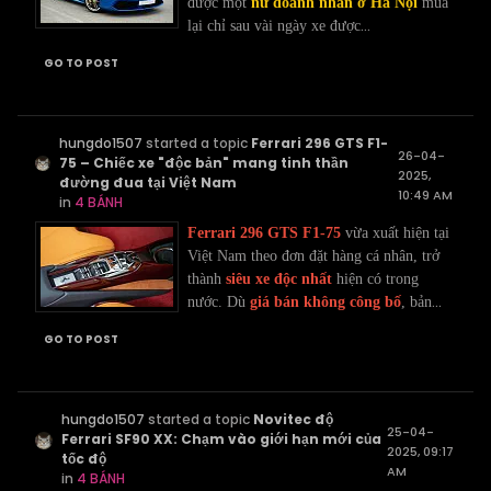
được một
nữ doanh nhân ở Hà Nội
mua
...
lại chỉ sau vài ngày xe được
GO TO POST
hungdo1507
started a topic
Ferrari 296 GTS F1-
26-04-
75 – Chiếc xe "độc bản" mang tinh thần
2025,
đường đua tại Việt Nam
10:49 AM
in
4 BÁNH
Ferrari 296 GTS F1-75
vừa xuất hiện tại
Việt Nam theo đơn đặt hàng cá nhân, trở
thành
siêu xe độc nhất
hiện có trong
...
nước. Dù
giá bán không công bố
, bản
GO TO POST
hungdo1507
started a topic
Novitec độ
25-04-
Ferrari SF90 XX: Chạm vào giới hạn mới của
2025, 09:17
tốc độ
AM
in
4 BÁNH