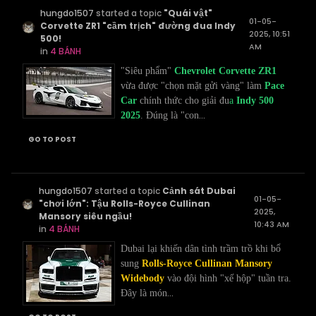
hungdo1507
started a topic
"Quái vật"
01-05-
Corvette ZR1 "cầm trịch" đường đua Indy
2025, 10:51
500!
AM
in
4 BÁNH
"Siêu phẩm"
Chevrolet Corvette ZR1
vừa được "chọn mặt gửi vàng" làm
Pace
Car
chính thức cho giải đu
a
Indy 500
...
2025
. Đúng là "con
GO TO POST
hungdo1507
started a topic
Cảnh sát Dubai
01-05-
"chơi lớn": Tậu Rolls-Royce Cullinan
2025,
Mansory siêu ngầu!
10:43 AM
in
4 BÁNH
Dubai lại khiến dân tình trầm trồ khi bổ
sung
Rolls-Royce Cullinan Mansory
Widebody
vào đội hình "xế hộp" tuần tra.
...
Đây là món