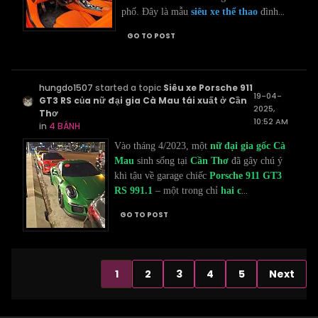
...
phố. Đây là mẫu
siêu xe thể thao
đình
GO TO POST
hungdo1507
started a topic
Siêu xe Porsche 911
19-04-
GT3 RS của nữ đại gia Cà Mau tái xuất ở Cần
2025,
Thơ
10:52 AM
in
4 BÁNH
Vào tháng 4/2023, một
nữ đại gia gốc Cà
Mau
sinh sống tại
Cần Thơ
đã gây chú ý
khi tậu về garage chiếc
Porsche 911 GT3
...
RS 991.1
– một trong chỉ
hai c
GO TO POST
1
2
3
4
5
Next