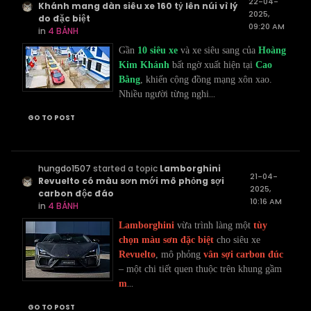
22-04-
Khánh mang dàn siêu xe 160 tỷ lên núi vì lý
2025,
do đặc biệt
09:20 AM
in
4 BÁNH
Gần
10 siêu xe
và xe siêu sang của
Hoàng
Kim Khánh
bất ngờ xuất hiện tại
Cao
Bằng
, khiến cộng đồng mạng xôn xao.
...
Nhiều người từng nghi
GO TO POST
hungdo1507
started a topic
Lamborghini
21-04-
Revuelto có màu sơn mới mô phỏng sợi
2025,
carbon độc đáo
10:16 AM
in
4 BÁNH
Lamborghini
vừa trình làng một
tùy
chọn màu sơn đặc biệt
cho siêu xe
Revuelto
, mô phỏng
vân sợi carbon đúc
– một chi tiết quen thuộc trên khung gầm
...
m
GO TO POST