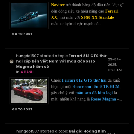
Novitec
trở thành hãng độ đầu tiên “đụng”
đến dòng siêu xe hiệu năng cao
Ferrari
XX
, mở màn với
SF90 XX Stradale
–
...
mẫu xe hybrid cực mạnh có
GO TO POST
hungdo1507
started a topic
Ferrari 812 GTS thứ
23-04-
hai cập bến Việt Nam với màu đỏ Rosso
2025,
Magma hiếm có
11:23 AM
in
4 BÁNH
Chiếc
Ferrari 812 GTS thứ hai
đã xuất
hiện tại một
showroom lớn ở TP.HCM
,
gây chú ý với
màu sơn đỏ kim loại
lạ
...
mắt, nhiều khả năng là
Rosso Magma
–
GO TO POST
hungdo1507
started a topic
Đại gia Hoàng Kim