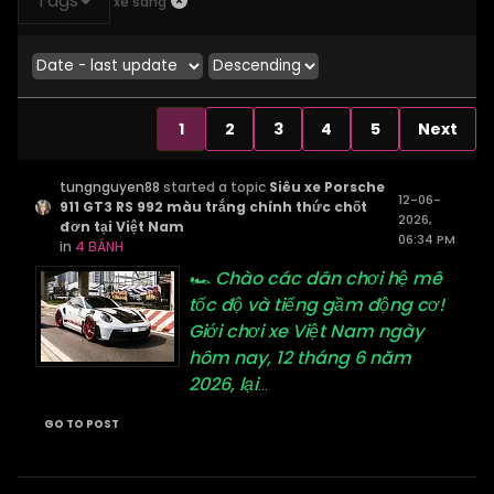
Tags
xe sang
1
2
3
4
5
Next
tungnguyen88
started a topic
Siêu xe Porsche
12-06-
911 GT3 RS 992 màu trắng chính thức chốt
2026,
đơn tại Việt Nam
06:34 PM
in
4 BÁNH
🏎️ Chào các dân chơi hệ mê
tốc độ và tiếng gầm động cơ!
Giới chơi xe Việt Nam ngày
hôm nay, 12 tháng 6 năm
2026, lại
...
GO TO POST