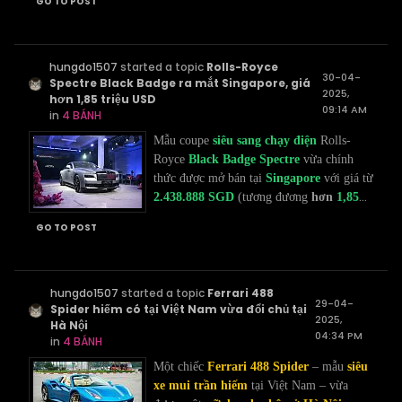
GO TO POST
hungdo1507
started a topic
Rolls-Royce
30-04-
Spectre Black Badge ra mắt Singapore, giá
2025,
hơn 1,85 triệu USD
09:14 AM
in
4 BÁNH
Mẫu coupe
siêu sang chạy điện
Rolls-
Royce
Black Badge Spectre
vừa chính
thức được mở bán tại
Singapore
với giá từ
...
2.438.888 SGD
(tương đương
hơn
1,85
GO TO POST
hungdo1507
started a topic
Ferrari 488
29-04-
Spider hiếm có tại Việt Nam vừa đổi chủ tại
2025,
Hà Nội
04:34 PM
in
4 BÁNH
Một chiếc
Ferrari 488 Spider
– mẫu
siêu
xe mui trần hiếm
tại Việt Nam – vừa