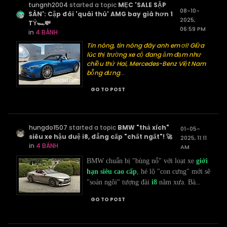
tungnh2004
started a topic
MẸC 'SALE SẬP
08-10-
SÀN': Cặp đôi 'quái thú' AMG bay giá hơn 1
2025,
TỶ🏎️💸
06:59 PM
in
4 BÁNH
Tin nóng, tin nóng đây anh em ơi! Giữa
lúc thị trường xe cộ đang ảm đạm như
chiều thứ Hai, Mercedes-Benz Việt Nam
bỗng dưng
...
GO TO POST
hungdo1507
started a topic
BMW "thả xích"
01-05-
siêu xe hậu duệ i8, đẳng cấp "chất ngất"! 🚀
2025, 11:11
in
4 BÁNH
AM
BMW chuẩn bị "bùng nổ" với loạt xe
giới
hạn siêu cao cấp
,
hé lộ "con cưng" mới sẽ
...
"soán ngôi" tượng đài
i8
năm xưa. Bà
GO TO POST