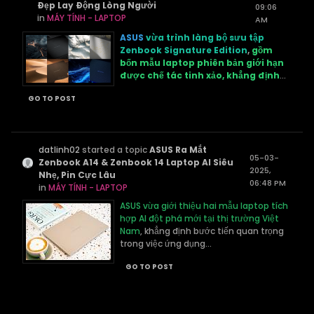
Đẹp Lay Động Lòng Người
09:06
in
MÁY TÍNH - LAPTOP
AM
ASUS
vừa trình làng bộ sưu tập
Zenbook Signature Edition
,
gồm
bốn mẫu laptop phiên bản giới hạn
được chế tác tinh xảo, khẳng định
...
GO TO POST
datlinh02
started a topic
ASUS Ra Mắt
05-03-
Zenbook A14 & Zenbook 14 Laptop AI Siêu
2025,
Nhẹ, Pin Cực Lâu
06:48 PM
in
MÁY TÍNH - LAPTOP
ASUS vừa giới thiệu hai mẫu laptop tích
hợp AI đột phá mới tại thị trường Việt
Nam
, khẳng định bước tiến quan trọng
trong việc ứng dụng...
GO TO POST