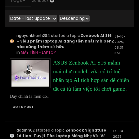
Tags
zenbook
nguyenkhanh284
started a topic
Zenbook AI S16
31-10-
– Siêu phẩm laptop AI đáng tiền nhất mà GenZ
2025,
nào cũng thèm sở hữu
08:31
in
MÁY TÍNH - LAPTOP
PM
ASUS Zenbook AI S16
mảnh
mai như model, vừa có trí tuệ
nhân tạo AI tích hợp sẵn để chiến
tất cả từ làm việc tới chơi game
.
...
Đây chính là món đồ
GO TO POST
datlinh02
started a topic
Zenbook Signature
17-04-
Edition: Tuyệt Tác Laptop Mỏng Nhẹ Với Vẻ
2025,