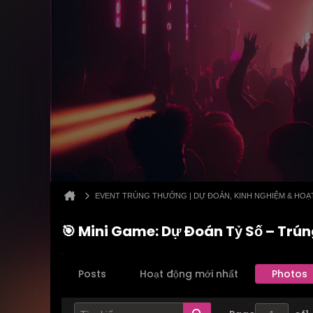
EVENT TRÚNG THƯỞNG | DỰ ĐOÁN, KINH NGHIỆM & HO
🎯 Mini Game: Dự Đoán Tỷ Số – Trú
Posts
Hoạt động mới nhất
Photos