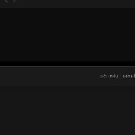
Giới Thiệu
Liên H