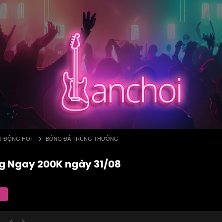
ẠT ĐỘNG HOT
BÓNG ĐÁ TRÚNG THƯỞNG
ng Ngay 200K ngày 31/08