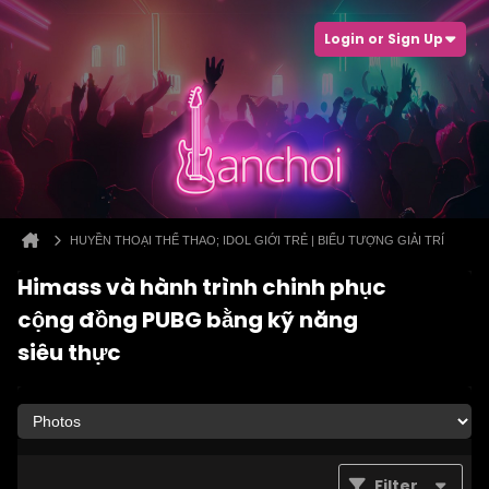
Login or Sign Up
HUYỀN THOẠI THỂ THAO; IDOL GIỚI TRẺ | BIỂU TƯỢNG GIẢI TRÍ
Himass và hành trình chinh phục
cộng đồng PUBG bằng kỹ năng
siêu thực
Filter