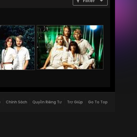
Filter
ệ
Chính Sách
Quyền Riêng Tư
Trợ Giúp
Go To Top