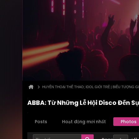
HUYỀN THOẠI THỂ THAO; IDOL GIỚI TRẺ | BIỂU TƯỢNG GI
ABBA: Từ Những Lễ Hội Disco Đến Sự
Posts
Hoạt động mới nhất
Photos