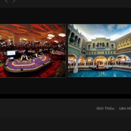
Giới Thiệu
Liên H