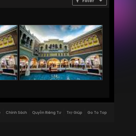
Filter
ệ
Chính Sách
Quyền Riêng Tư
Trợ Giúp
Go To Top