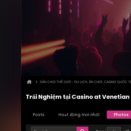
DÂN CHƠI THẾ GIỚI – DU LỊCH, ĂN CHƠI, CASINO QUỐC T
Trải Nghiệm tại Casino at Venetia
Posts
Hoạt động mới nhất
Photos