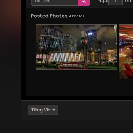
Page
of
1
Posted Photos
4
Photos
Tiếng Việt