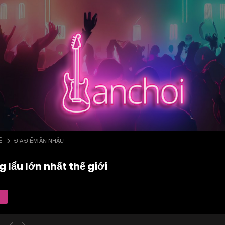
Ế
ĐỊA ĐIỂM ĂN NHẬU
lẩu lớn nhất thế giới