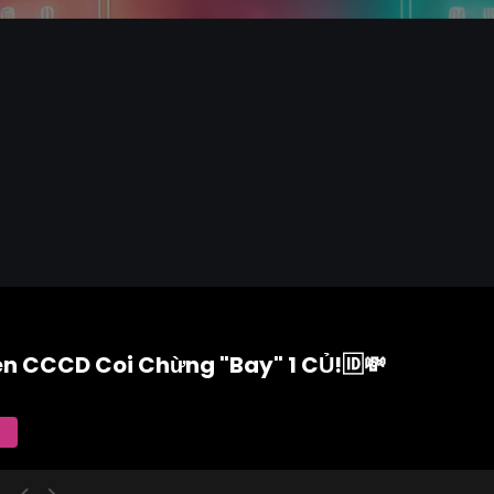
ên CCCD Coi Chừng "Bay" 1 CỦ!🆔💸