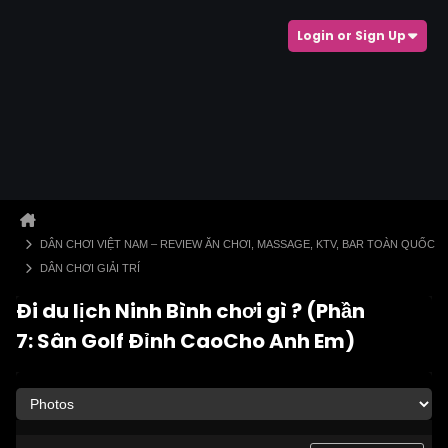
Login or Sign Up
DÂN CHƠI VIỆT NAM – REVIEW ĂN CHƠI, MASSAGE, KTV, BAR TOÀN QUỐC
DÂN CHƠI GIẢI TRÍ
Đi du lịch Ninh Bình chơi gì ? (Phần
7: Sân Golf Đỉnh CaoCho Anh Em)