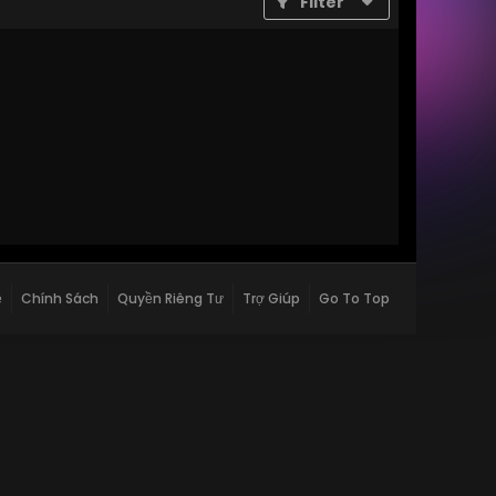
Filter
ệ
Chính Sách
Quyền Riêng Tư
Trợ Giúp
Go To Top