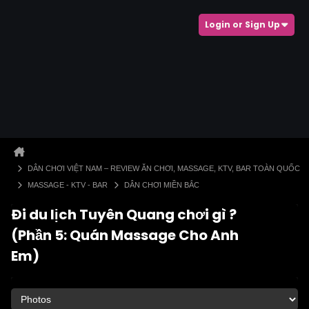
Login or Sign Up
DÂN CHƠI VIỆT NAM – REVIEW ĂN CHƠI, MASSAGE, KTV, BAR TOÀN QUỐC
MASSAGE - KTV - BAR
DÂN CHƠI MIỀN BẮC
Đi du lịch Tuyên Quang chơi gì ?
(Phần 5: Quán Massage Cho Anh
Em)